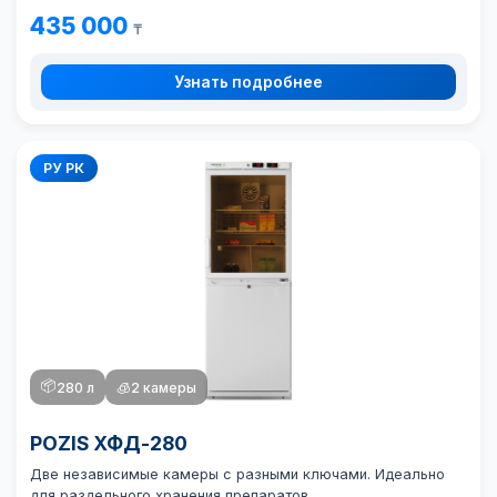
435 000
₸
Узнать подробнее
РУ РК
📦
280 л
🧊
2 камеры
POZIS ХФД-280
Две независимые камеры с разными ключами. Идеально
для раздельного хранения препаратов.