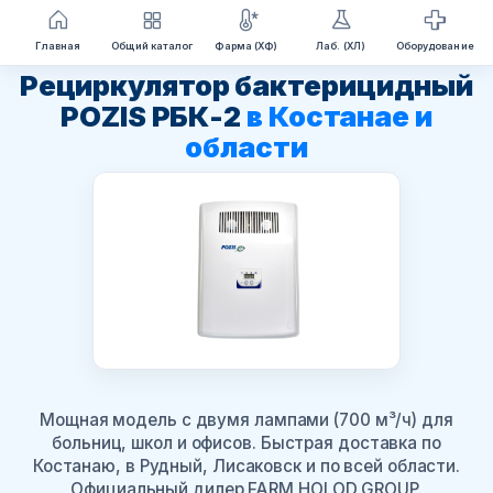
Перейти
Главная
Общий каталог
Фарма (ХФ)
Лаб. (ХЛ)
Оборудование
к
Рециркулятор бактерицидный
содержимому
POZIS РБК-2
в Костанае и
области
Мощная модель с двумя лампами (700 м³/ч) для
больниц, школ и офисов. Быстрая доставка по
Костанаю, в Рудный, Лисаковск и по всей области.
Официальный дилер FARM HOLOD GROUP.