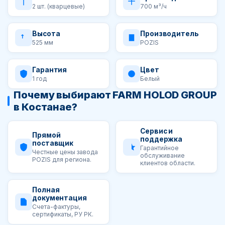
2 шт. (кварцевые)
700 м³/ч
Высота
Производитель
525 мм
POZIS
Гарантия
Цвет
1 год
Белый
Почему выбирают FARM HOLOD GROUP
в Костанае?
Сервис и
Прямой
поддержка
поставщик
Гарантийное
Честные цены завода
обслуживание
POZIS для региона.
клиентов области.
Полная
документация
Счета-фактуры,
сертификаты, РУ РК.