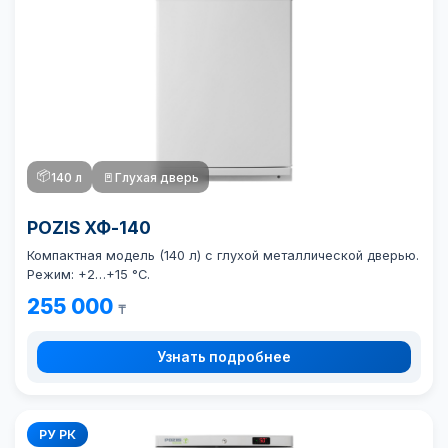
📦
140 л
🚪
Глухая дверь
POZIS ХФ-140
Компактная модель (140 л) с глухой металлической дверью.
Режим: +2…+15 °C.
255 000
₸
Узнать подробнее
РУ РК