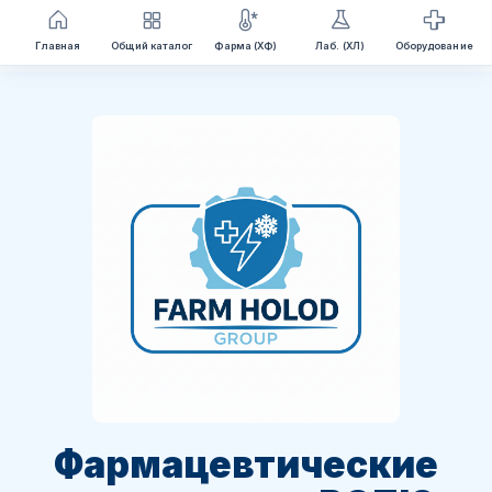
Перейти
Главная
Общий каталог
Фарма (ХФ)
Лаб. (ХЛ)
Оборудование
к
содержимому
Фармацевтические