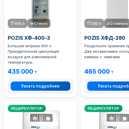
📦
📦
400 л
💎
Стекло
280 л
🧊
2 камеры
POZIS ХФ-400-3
POZIS ХФД-280
Большая витрина 400 л.
Раздельное хранение п
Принудительная циркуляция
Две независимые холо
воздуха для равномерной
камеры с замками.
температуры.
435 000
465 000
₸
₸
Узнать подробнее
Узнать подро
РЕЦИРКУЛЯТОР
РЕЦИРКУЛЯТОР