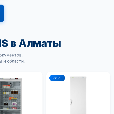
IS в Алматы
окументов,
 и области.
РУ РК