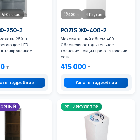
📦
💎
Стекло
400 л
🚪
Глухая
ХФ-250-3
POZIS ХФ-400-2
модель 250 л.
Максимальный объем 400 л.
регающее LED-
Обеспечивает длительное
 и тонированное
хранение вакцин при отключении
сети.
00
415 000
₸
₸
ать подробнее
Узнать подробнее
ТОРНЫЙ
РЕЦИРКУЛЯТОР