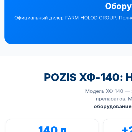
Обору
Официальный дилер FARM HOLOD GROUP. Полное 
POZIS ХФ-140: 
Модель ХФ-140 — 
препаратов. М
оборудование
140 л
+