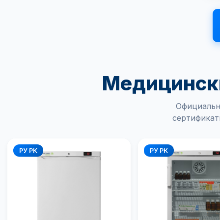
Медицински
Официальн
сертификат
РУ РК
РУ РК