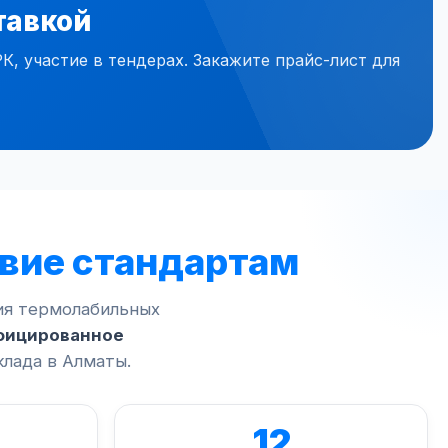
тавкой
 участие в тендерах. Закажите прайс-лист для
вие стандартам
ия термолабильных
фицированное
клада в Алматы.
12