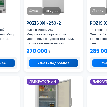
📦
📦
250 л
🚪
Глухая
250 л
POZIS ХФ-250-2
POZIS 
ной
Вместимость 250 л.
Витринная 
ный обзор
Микропроцессорный блок
Энергосбе
онала.
управления с чувствительными
освещение
датчиками температуры.
стекло.
270 000
285 0
₸
бнее
Узнать подробнее
Узн
ЛАБОРАТОРНЫЙ
ЛАБОРА