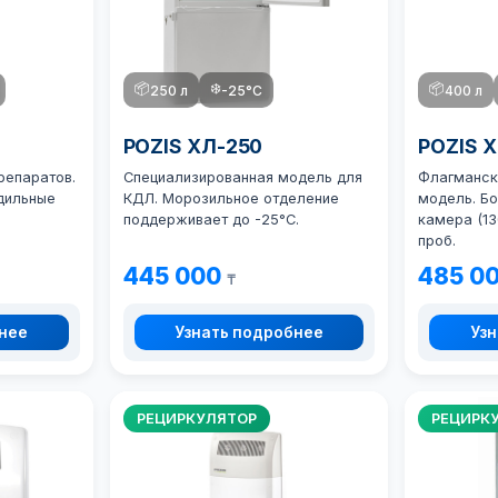
📦
❄️
📦
250 л
-25°C
400 л
POZIS ХЛ-250
POZIS 
репаратов.
Специализированная модель для
Флагманск
дильные
КДЛ. Морозильное отделение
модель. Б
поддерживает до -25°C.
камера (13
проб.
445 000
485 0
₸
бнее
Узнать подробнее
Узн
РЕЦИРКУЛЯТОР
РЕЦИРК