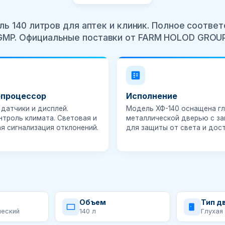
ь 140 литров для аптек и клиник. Полное соотве
GMP. Официальные поставки от FARM HOLOD GROUP
процессор
Исполнение
датчики и дисплей.
Модель
ХФ-140
оснащена гл
нтроль климата.
Световая и
металлической дверью с з
ая сигнализация
отклонений.
для защиты от света и дост
Объем
Тип д
ческий
140 л
Глухая