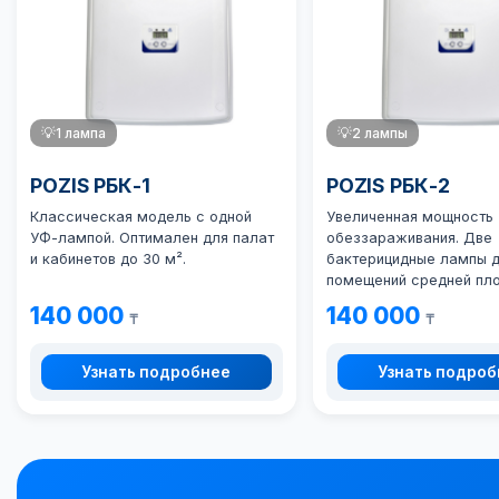
💡
1 лампа
💡
2 лампы
POZIS РБК-1
POZIS РБК-2
Классическая модель с одной
Увеличенная мощность
УФ-лампой. Оптимален для палат
обеззараживания. Две
и кабинетов до 30 м².
бактерицидные лампы 
помещений средней пл
140 000
140 000
₸
₸
Узнать подробнее
Узнать подро