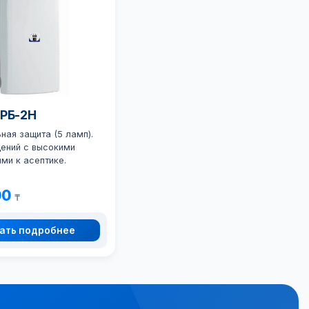
ОРБ-2Н
ая защита (5 ламп).
ений с высокими
ми к асептике.
00
₸
ать подробнее