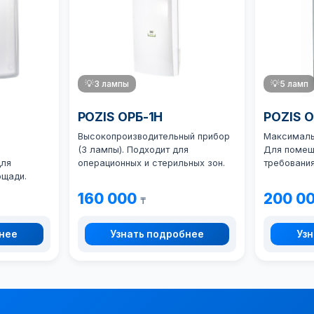
💡
3 лампы
💡
5 ламп
POZIS ОРБ-1Н
POZIS 
Высокопроизводительный прибор
Максимальн
(3 лампы). Подходит для
Для помещ
для
операционных и стерильных зон.
требования
ощади.
160 000
200 0
₸
бнее
Узнать подробнее
Узн