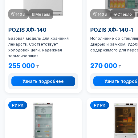
📦
📦
140 л
🚪
Металл
140 л
💎
Стекло
POZIS ХФ-140
POZIS ХФ-140-1
Базовая модель для хранения
Исполнение со стеклян
лекарств. Соответствует
дверью и замком. Удоб
холодовой цепи, надежная
содержимого для перс
термоизоляция.
255 000
270 000
₸
₸
Узнать подробнее
Узнать подро
РУ РК
РУ РК