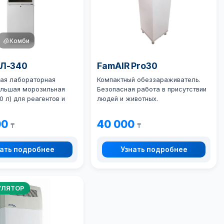
🧊
Комби
ХЛ-340
FamAIR Pro30
ая лабораторная
Компактный обеззараживатель.
ольшая морозильная
Безопасная работа в присутствии
0 л) для реагентов и
людей и животных.
00
40 000
₸
₸
ать подробнее
Узнать подробнее
УЛЯТОР