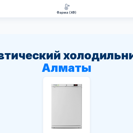
Фарма (ХФ)
втический холодильни
Алматы