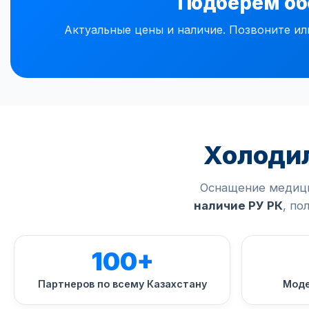
Подберем об
Актуальные цены и наличие. Позвоните ил
Холоди
Оснащение медици
наличие РУ РК
, по
100+
Партнеров по всему Казахстану
Моде