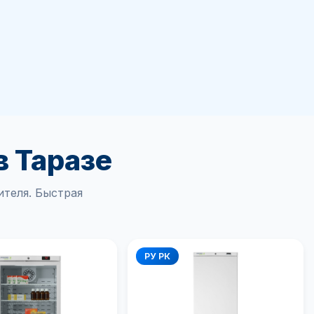
в Таразе
теля. Быстрая
РУ РК