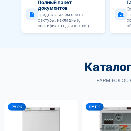
Полный пакет
Г
документов
О
Предоставляем счета-
га
фактуры, накладные,
о
сертификаты для юр. лиц.
о
Каталог
FARM HOLOD G
РУ РК
РУ РК