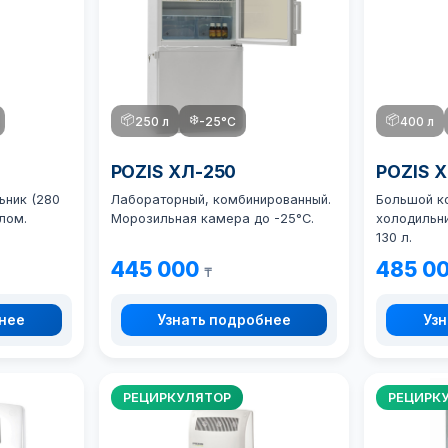
📦
❄️
📦
250 л
-25°C
400 л
POZIS ХЛ-250
POZIS 
ьник (280
Лабораторный, комбинированный.
Большой к
лом.
Морозильная камера до -25°C.
холодильни
130 л.
445 000
485 0
₸
бнее
Узнать подробнее
Узн
РЕЦИРКУЛЯТОР
РЕЦИРК