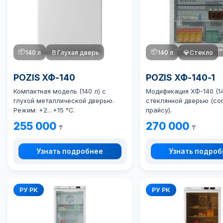
📦
📦
140 л
🚪
Глухая дверь
140 л
💎
Стекло
POZIS ХФ-140
POZIS ХФ-140-1
Компактная модель (140 л) с
Модификация ХФ-140 (14
глухой металлической дверью.
стеклянной дверью (со
Режим: +2…+15 °C.
прайсу).
255 000
270 000
₸
₸
Узнать подробнее
Узнать подро
РУ РК
РУ РК