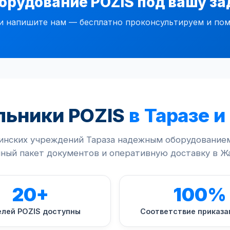
орудование POZIS под вашу зад
и напишите нам — бесплатно проконсультируем и пом
льники POZIS
в Таразе и
нских учреждений Тараза надежным оборудование
лный пакет документов и оперативную доставку в Ж
20+
100%
лей POZIS доступны
Соответствие приказа