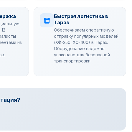
держка
Быстрая логистика в
Тараз
циальную
 12
Обеспечиваем оперативную
иалисты
отправку популярных моделей
лиентами из
(ХФ-250, ХФ-400) в Тараз.
Оборудование надежно
ов.
упаковано для безопасной
транспортировки.
ьтация?