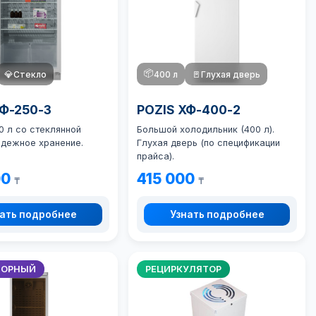
📦
💎
Стекло
400 л
🚪
Глухая дверь
ХФ-250-3
POZIS ХФ-400-2
0 л со стеклянной
Большой холодильник (400 л).
адежное хранение.
Глухая дверь (по спецификации
прайса).
00
415 000
₸
₸
ать подробнее
Узнать подробнее
ТОРНЫЙ
РЕЦИРКУЛЯТОР