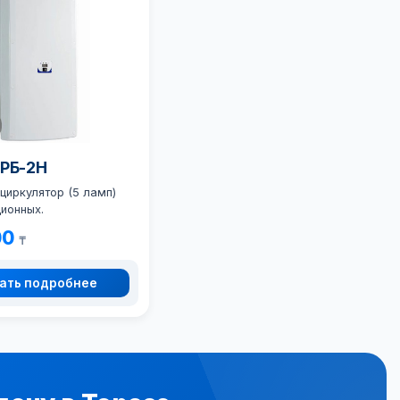
ОРБ-2Н
циркулятор (5 ламп)
ионных.
00
₸
ать подробнее