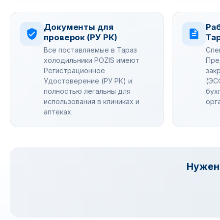
Документы для
Ра
проверок (РУ РК)
Та
Все поставляемые в Тараз
Спе
холодильники POZIS имеют
Пре
Регистрационное
зак
Удостоверение (РУ РК) и
(ЭС
полностью легальны для
бух
использования в клиниках и
орг
аптеках.
Нужен 