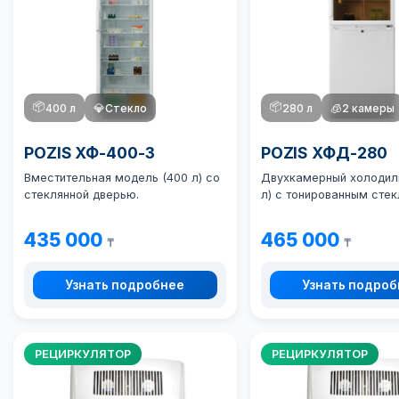
📦
📦
400 л
💎
Стекло
280 л
🧊
2 камеры
POZIS ХФ-400-3
POZIS ХФД-280
Вместительная модель (400 л) со
Двухкамерный холодил
стеклянной дверью.
л) с тонированным стек
435 000
465 000
₸
₸
Узнать подробнее
Узнать подро
РЕЦИРКУЛЯТОР
РЕЦИРКУЛЯТОР