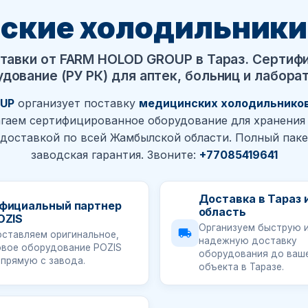
ские холодильники
тавки от FARM HOLOD GROUP в Тараз. Сертиф
дование (РУ РК) для аптек, больниц и лабора
UP
организует поставку
медицинских холодильников
агаем сертифицированное оборудование для хранения 
 доставкой по всей Жамбылской области. Полный пак
заводская гарантия. Звоните:
+77085419641
Доставка в Тараз 
фициальный партнер
область
OZIS
Организуем быструю 
оставляем оригинальное,
надежную доставку
овое оборудование POZIS
оборудования до ваш
апрямую с завода.
объекта в Таразе.