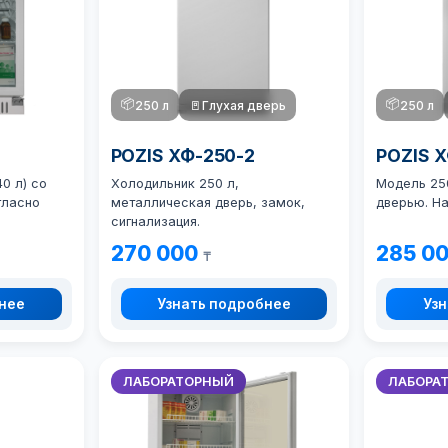
📦
📦
250 л
🚪
Глухая дверь
250 л
POZIS ХФ-250-2
POZIS 
0 л) со
Холодильник 250 л,
Модель 25
гласно
металлическая дверь, замок,
дверью. Н
сигнализация.
270 000
285 0
₸
бнее
Узнать подробнее
Узн
ЛАБОРАТОРНЫЙ
ЛАБОРА