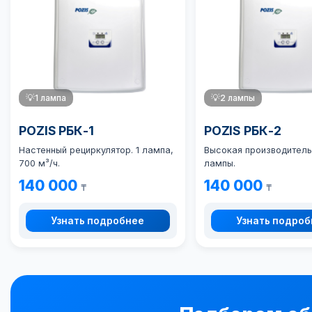
💡
1 лампа
💡
2 лампы
POZIS РБК-1
POZIS РБК-2
Настенный рециркулятор. 1 лампа,
Высокая производитель
700 м³/ч.
лампы.
140 000
140 000
₸
₸
Узнать подробнее
Узнать подро