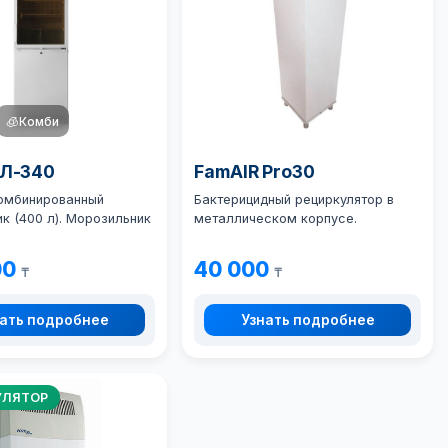
🧊
Комби
ХЛ-340
FamAIR Pro30
омбинированный
Бактерицидный рециркулятор в
к (400 л). Морозильник
металлическом корпусе.
00
40 000
₸
₸
ать подробнее
Узнать подробнее
УЛЯТОР