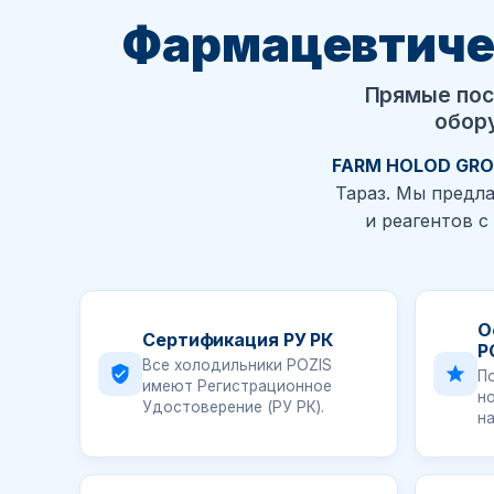
Фармацевтиче
Прямые пос
обору
FARM HOLOD GRO
Тараз. Мы предл
и реагентов с
О
Сертификация РУ РК
P
Все холодильники POZIS
П
имеют Регистрационное
н
Удостоверение (РУ РК).
н