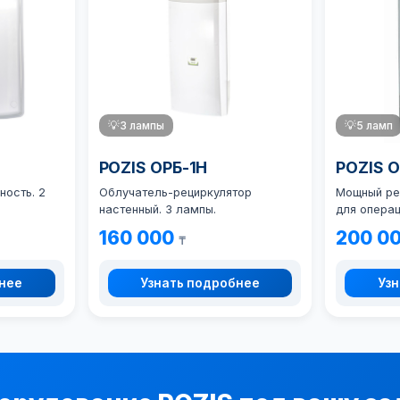
💡
3 лампы
💡
5 ламп
POZIS ОРБ-1Н
POZIS 
ность. 2
Облучатель-рециркулятор
Мощный ре
настенный. 3 лампы.
для операц
160 000
200 0
₸
бнее
Узнать подробнее
Узн