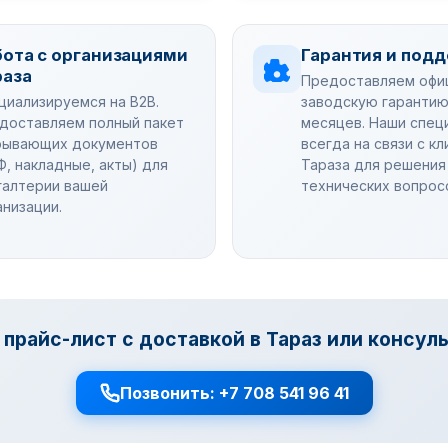
бота с организациями
Гарантия и под
раза
Предоставляем офи
циализируемся на B2B.
заводскую гарантию
доставляем полный пакет
месяцев. Наши спец
рывающих документов
всегда на связи с к
Ф, накладные, акты) для
Тараза для решения
галтерии вашей
технических вопрос
анизации.
прайс-лист с доставкой в Тараз или консул
Позвонить: +7 708 541 96 41