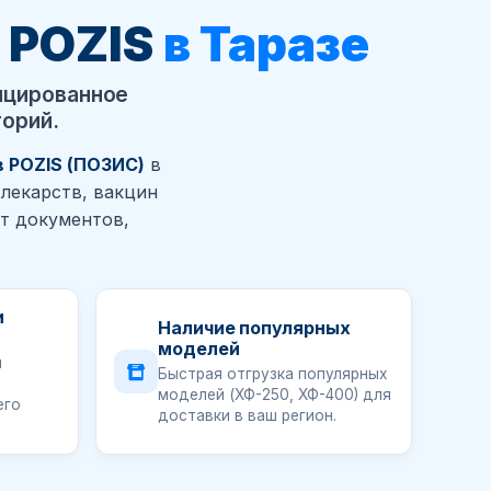
 POZIS
в Таразе
ицированное
торий.
 POZIS (ПОЗИС)
в
лекарств, вакцин
ет документов,
и
Наличие популярных
моделей
и
Быстрая отгрузка популярных
моделей (ХФ-250, ХФ-400) для
его
доставки в ваш регион.