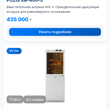
POZIS ХФ-400-3
Вместительная витрина 400 л. Принудительная циркуляция
воздуха для равномерного охлаждения.
435 000
₸
Узнать подробнее
РУ РК
📦
280 л
🧊
2 камеры