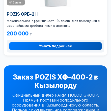
💡
5 ламп
POZIS ОРБ-2Н
Максимальная эффективность (5 ламп). Для помещений с
высочайшими требованиями к асептике.
200 000
₸
Узнать подробнее
Заказ POZIS ХФ-400-2 в
Кызылорду
Официальный дилер FARM HOLOD GROUP.
Прямые поставки холодильного
оборудования в Кызылординскую область.
Полное документальное сопровождение и