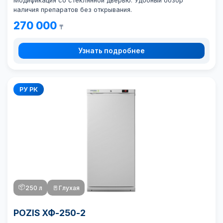
Модификация со стеклянной дверью. Удобный обзор
наличия препаратов без открывания.
270 000
₸
Узнать подробнее
РУ РК
📦
250 л
🚪
Глухая
POZIS ХФ-250-2