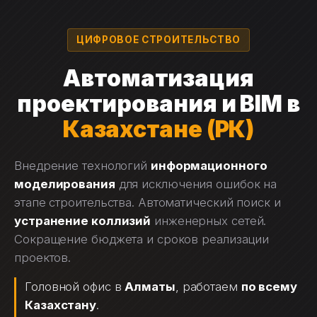
Перейти
к
ЦИФРОВОЕ СТРОИТЕЛЬСТВО
содержимому
Автоматизация
проектирования и BIM в
Казахстане (РК)
Внедрение технологий
информационного
моделирования
для исключения ошибок на
этапе строительства. Автоматический поиск и
устранение коллизий
инженерных сетей.
Сокращение бюджета и сроков реализации
проектов.
Головной офис в
Алматы
, работаем
по всему
Казахстану
.