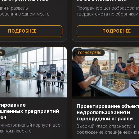
дии и разделы
Прозрачное ценообразовани
рования в одном месте.
твердая смета по сборникам
ПОДРОБНЕЕ
ПОДРОБНЕЕ
Ч
ГОРНОЕ ДЕЛО
тирование
Проектирование объек
шленных предприятий
недропользования и
люч
горнорудной отрасли
министративный корпус и все
Высокий класс опасности и
едином проекте.
соблюдение специфических 
ПБ.