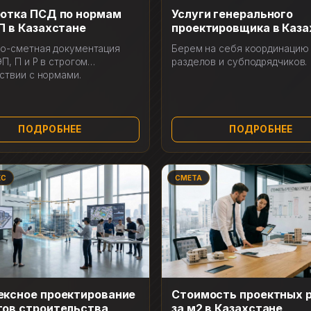
ботка ПСД по нормам
Услуги генерального
П в Казахстане
проектировщика в Каза
о-сметная документация
Берем на себя координацию
П, П и Р в строгом
разделов и субподрядчиков.
ствии с нормами.
ПОДРОБНЕЕ
ПОДРОБНЕЕ
КС
СМЕТА
ексное проектирование
Стоимость проектных 
тов строительства
за м2 в Казахстане