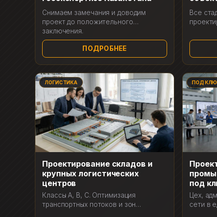
Снимаем замечания и доводим
Все ста
проект до положительного
проекти
заключения.
ПОДРОБНЕЕ
ЛОГИСТИКА
ПОД КЛЮ
Проектирование складов и
Проек
крупных логистических
промы
центров
под к
Классы А, В, С. Оптимизация
Цех, ад
транспортных потоков и зон
сети в 
погрузки.