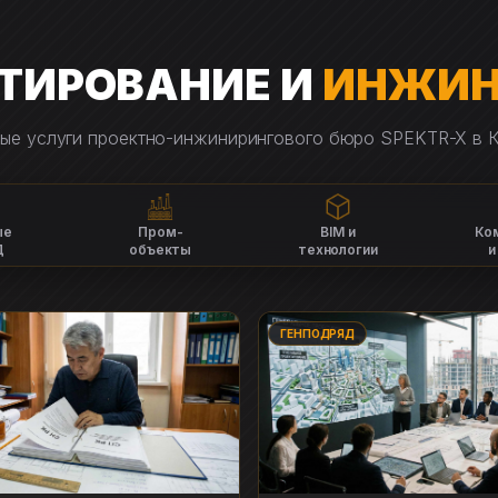
ТИРОВАНИЕ И
ИНЖИН
ые услуги проектно-инжинирингового бюро SPEKTR-X в К
ые
Пром-
BIM и
Ко
Д
объекты
технологии
и
ГЕНПОДРЯД