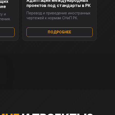
Адаптация международных
ущих
проектов под стандарты в РК
ане
Перевод и приведение иностранных
у и
чертежей к нормам СНиП РК.
ления.
ПОДРОБНЕЕ