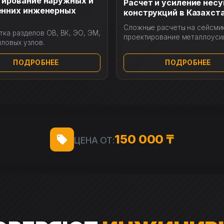
тирование наружных и
Расчет и усиление нес
енних инженерных
конструкций в Казахст
Сложные расчеты на сейсмик
тка разделов ОВ, ВК, ЭО, ЭМ,
проектирование металлоуси
пловых узлов.
ПОДРОБНЕЕ
ПОДРОБНЕЕ
150 000 ₸
ЦЕНА ОТ: