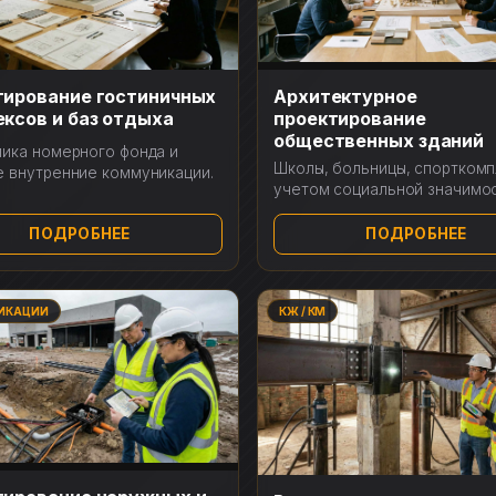
тирование гостиничных
Архитектурное
ксов и баз отдыха
проектирование
общественных зданий
ика номерного фонда и
Школы, больницы, спорткомп
 внутренние коммуникации.
учетом социальной значимос
ПОДРОБНЕЕ
ПОДРОБНЕЕ
ИКАЦИИ
КЖ / КМ