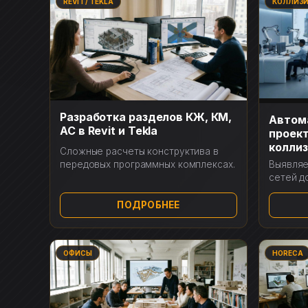
REVIT / TEKLA
КОЛЛИЗ
Разработка разделов КЖ, КМ,
Автом
АС в Revit и Tekla
проект
коллиз
Сложные расчеты конструктива в
Выявляе
передовых программных комплексах.
сетей д
ПОДРОБНЕЕ
ОФИСЫ
HORECA