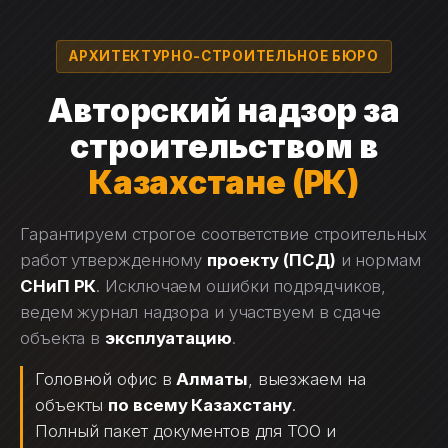
Перейти
к
АРХИТЕКТУРНО-СТРОИТЕЛЬНОЕ БЮРО
содержимому
Авторский надзор за
строительством в
Казахстане (РК)
Гарантируем строгое соответствие строительных
работ утвержденному
проекту (ПСД)
и нормам
СНиП РК
. Исключаем ошибки подрядчиков,
ведем журнал надзора и участвуем в сдаче
объекта в
эксплуатацию
.
Головной офис в
Алматы
, выезжаем на
объекты
по всему Казахстану
.
Полный пакет документов для ТОО и