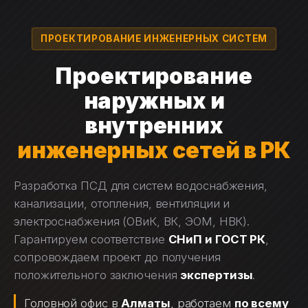
Перейти
к
ПРОЕКТИРОВАНИЕ ИНЖЕНЕРНЫХ СИСТЕМ
содержимому
Проектирование
наружных и
внутренних
инженерных сетей в РК
Разработка ПСД для систем водоснабжения,
канализации, отопления, вентиляции и
электроснабжения (ОВиК, ВК, ЭОМ, НВК).
Гарантируем соответствие
СНиП и ГОСТ РК
,
сопровождаем проект до получения
положительного заключения
экспертизы
.
Головной офис в
Алматы
, работаем
по всему