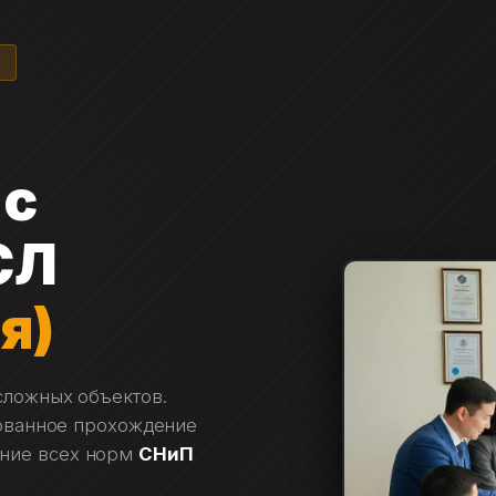
Я
 с
СЛ
я)
сложных объектов.
рованное прохождение
ние всех норм
СНиП