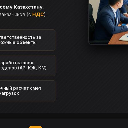
всему Казахстану
.
заказчиков (с
НДС
).
тветственность за
ложные объекты
азработка всех
азделов (АР, КЖ, КМ)
очный расчет смет
 нагрузок