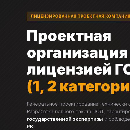
Перейти
к
ЛИЦЕНЗИРОВАННАЯ ПРОЕКТНАЯ КОМПАНИ
содержимому
Проектная
организация
лицензией Г
(1, 2 категори
Генеральное проектирование технически 
Разработка полного пакета ПСД, гаранти
государственной экспертизы
и соблюде
РК
.