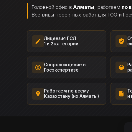
Головной офис в
Алматы
, работаем
по 
Все виды проектных работ для ТОО и Гос
Лицензия ГСЛ
О
1 и 2 категории
с
Сопровождение в
Р
Госэкспертизе
р
Работаем по всему
Т
Казахстану (из Алматы)
и