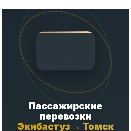
Перейти
к
содержимому
Пассажирские
перевозки
Экибастуз → Томск