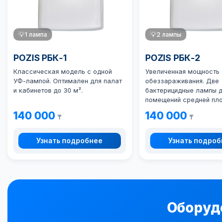
💡
1 лампа
💡
2 лампы
POZIS РБК-1
POZIS РБК-2
Классическая модель с одной
Увеличенная мощность
УФ-лампой. Оптимален для палат
обеззараживания. Две
и кабинетов до 30 м².
бактерицидные лампы 
помещений средней пл
140 000
140 000
₸
₸
Узнать подробнее
Узнать подро
Оборуд