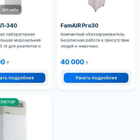
🧊
Комби
ХЛ-340
FamAIR Pro30
ая лабораторная
Компактный обеззараживатель.
ольшая морозильная
Безопасная работа в присутствии
0 л) для реагентов и
людей и животных.
00
40 000
₸
₸
ать подробнее
Узнать подробнее
УЛЯТОР