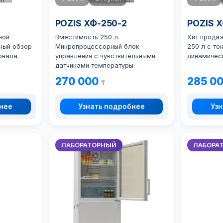
POZIS ХФ-250-2
POZIS 
ной
Вместимость 250 л.
Хит продаж
ный обзор
Микропроцессорный блок
250 л с то
онала.
управления с чувствительными
динамичес
датчиками температуры.
270 000
285 0
₸
бнее
Узнать подробнее
Узн
ЛАБОРАТОРНЫЙ
ЛАБОРА