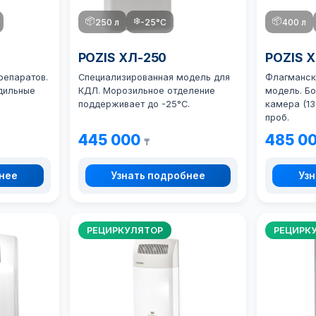
📦
❄️
📦
250 л
-25°C
400 л
POZIS ХЛ-250
POZIS 
репаратов.
Специализированная модель для
Флагманск
дильные
КДЛ. Морозильное отделение
модель. Б
поддерживает до -25°C.
камера (13
проб.
445 000
485 0
₸
бнее
Узнать подробнее
Узн
РЕЦИРКУЛЯТОР
РЕЦИРК