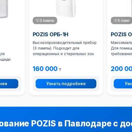
💡
3 лампы
💡
5 ламп
POZIS ОРБ-1Н
POZIS 
Высокопроизводительный прибор
Максимальн
(3 лампы). Подходит для
Для помещ
для
операционных и стерильных зон.
требования
ощади.
160 000
200 0
₸
бнее
Узнать подробнее
Узн
ование POZIS в Павлодаре с до