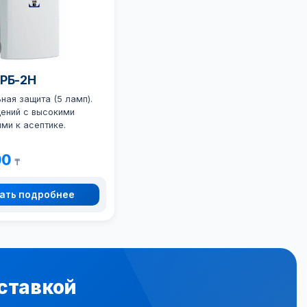
ОРБ-2Н
ая защита (5 ламп).
ений с высокими
ми к асептике.
00
₸
ать подробнее
ставкой