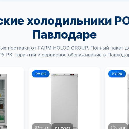
кие холодильники PO
Павлодаре
ые поставки от FARM HOLOD GROUP. Полный пакет д
У РК, гарантия и сервисное обслуживание в Павлода
РУ РК
РУ РК
📦
📦
250 л
🚪
Глухая
250 л