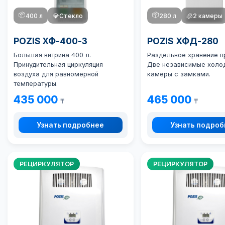
📦
📦
400 л
💎
Стекло
280 л
🧊
2 камеры
POZIS ХФ-400-3
POZIS ХФД-280
Большая витрина 400 л.
Раздельное хранение п
Принудительная циркуляция
Две независимые холо
воздуха для равномерной
камеры с замками.
температуры.
435 000
465 000
₸
₸
Узнать подробнее
Узнать подро
РЕЦИРКУЛЯТОР
РЕЦИРКУЛЯТОР