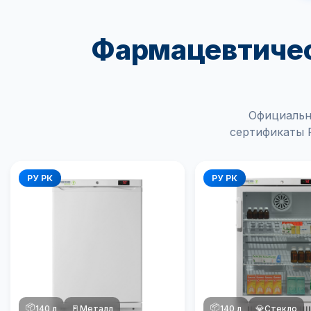
Фармацевтичес
Официальн
сертификаты Р
РУ РК
РУ РК
📦
📦
140 л
🚪
Металл
140 л
💎
Стекло