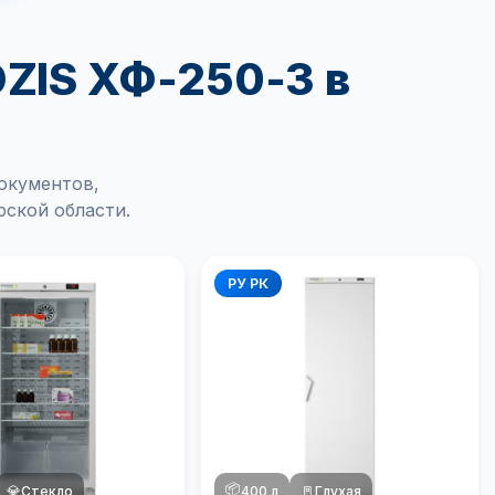
ZIS ХФ-250-3 в
окументов,
рской области.
РУ РК
📦
💎
Стекло
400 л
🚪
Глухая