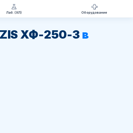
Лаб. (ХЛ)
Оборудование
ZIS ХФ-250-3
в