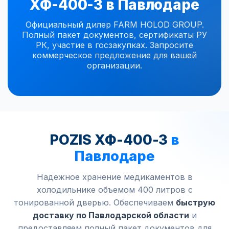
ХФ-400-3 в Павлодаре
Официальный дилер FARM HOLOD GROUP.
Полный пакет документов, сертификаты РУ
РК, участие в госзакупках. Запросите
коммерческое предложение для вашей
организации.
POZIS ХФ-400-3
в
Павлодаре
Надежное хранение медикаментов в
холодильнике объемом 400 литров с
тонированной дверью. Обеспечиваем
быструю
доставку по Павлодарской области
и
предоставляем полный пакет документов для