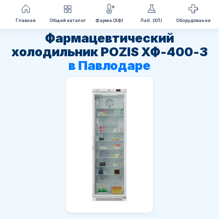
Перейти
Главная
Общий каталог
Фарма (ХФ)
Лаб. (ХЛ)
Оборудование
к
Фармацевтический
содержимому
холодильник POZIS ХФ-400-3
в Павлодаре