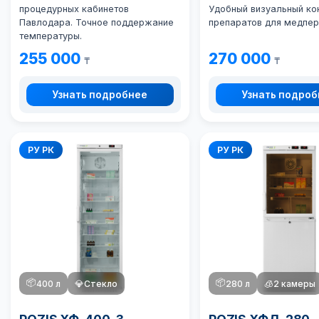
процедурных кабинетов
Удобный визуальный ко
Павлодара. Точное поддержание
препаратов для медпер
температуры.
255 000
270 000
₸
₸
Узнать подробнее
Узнать подро
РУ РК
РУ РК
📦
📦
400 л
💎
Стекло
280 л
🧊
2 камеры