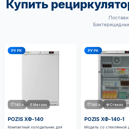
Купить рециркулятор
Поставк
Бактерицидные
РУ РК
РУ РК
📦
📦
140 л
🚪
Металл
140 л
💎
Стекло
POZIS ХФ-140
POZIS ХФ-140-1
Компактный холодильник для
Модель со стеклянной 