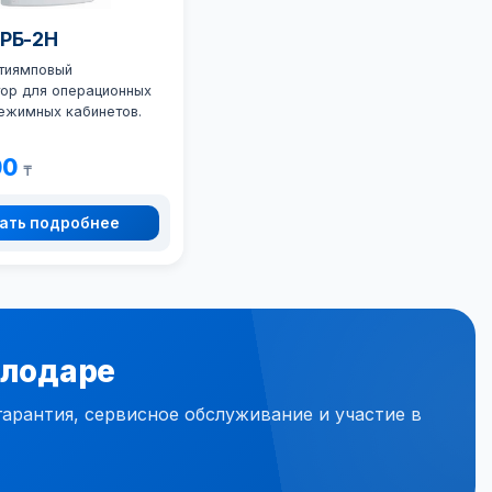
ОРБ-2Н
тиямповый
тор для операционных
режимных кабинетов.
00
₸
ать подробнее
влодаре
рантия, сервисное обслуживание и участие в