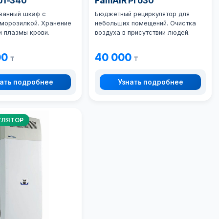
ХЛ-340
FamAIR Pro30
ванный шкаф с
Бюджетный рециркулятор для
 морозилкой. Хранение
небольших помещений. Очистка
и плазмы крови.
воздуха в присутствии людей.
00
40 000
₸
₸
ать подробнее
Узнать подробнее
УЛЯТОР