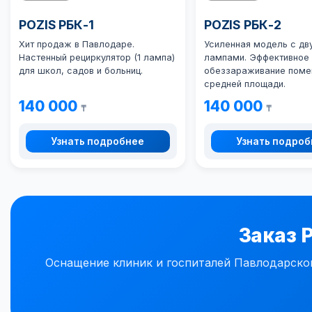
POZIS РБК-1
POZIS РБК-2
Хит продаж в Павлодаре.
Усиленная модель с дв
Настенный рециркулятор (1 лампа)
лампами. Эффективное
для школ, садов и больниц.
обеззараживание поме
средней площади.
140 000
140 000
₸
₸
Узнать подробнее
Узнать подро
Заказ 
Оснащение клиник и госпиталей Павлодарско