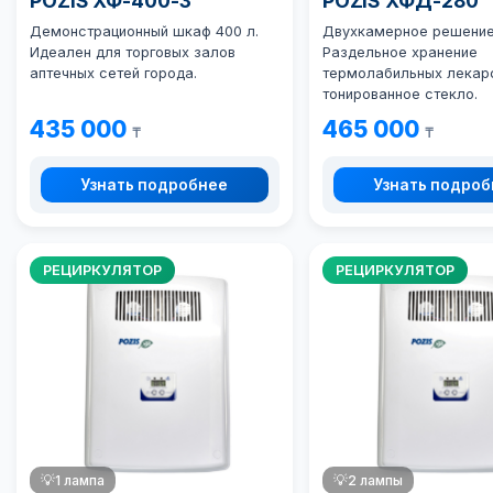
POZIS ХФ-400-3
POZIS ХФД-280
Демонстрационный шкаф 400 л.
Двухкамерное решение
Идеален для торговых залов
Раздельное хранение
аптечных сетей города.
термолабильных лекарс
тонированное стекло.
435 000
465 000
₸
₸
Узнать подробнее
Узнать подро
РЕЦИРКУЛЯТОР
РЕЦИРКУЛЯТОР
💡
1 лампа
💡
2 лампы