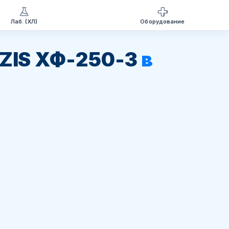
Лаб. (ХЛ)
Оборудование
ZIS ХФ-250-3
в