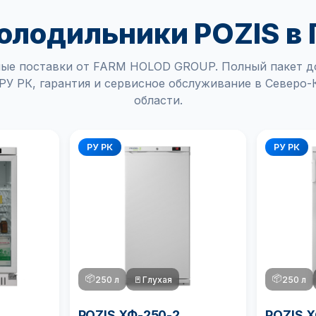
олодильники POZIS в 
ые поставки от FARM HOLOD GROUP. Полный пакет д
РУ РК, гарантия и сервисное обслуживание в Северо-
области.
РУ РК
РУ РК
📦
📦
250 л
🚪
Глухая
250 л
POZIS ХФ-250-2
POZIS 