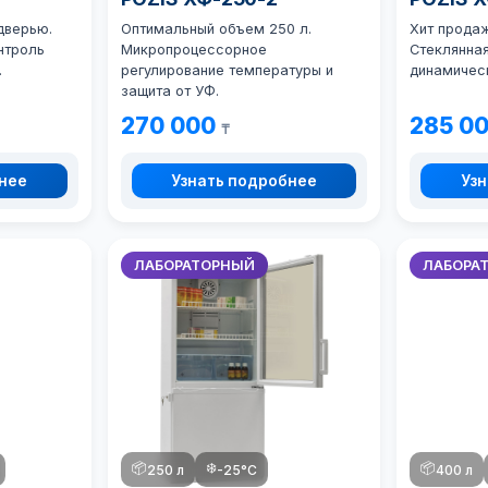
дверью.
Оптимальный объем 250 л.
Хит прода
нтроль
Микропроцессорное
Стеклянная
.
регулирование температуры и
динамичес
защита от УФ.
270 000
285 0
₸
бнее
Узнать подробнее
Узн
ЛАБОРАТОРНЫЙ
ЛАБОРА
📦
❄️
📦
250 л
-25°C
400 л