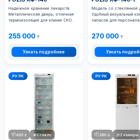
Надежное хранение лекарств.
Модель со стеклянной 
Металлическая дверь, отличная
Удобный визуальный ко
термоизоляция для клиник СКО.
запасов для персонала
255 000
270 000
₸
₸
Узнать подробнее
Узнать подро
РУ РК
РУ РК
📦
📦
400 л
💎
Стекло
280 л
🧊
2 камеры