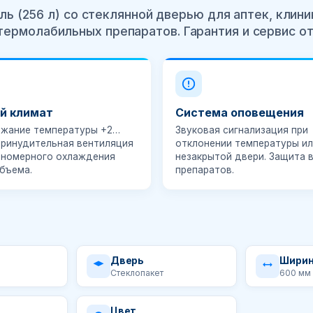
ь (256 л) со стеклянной дверью для аптек, клини
термолабильных препаратов. Гарантия и сервис о
й климат
Система оповещения
жание температуры
+2…
Звуковая сигнализация при
 Принудительная вентиляция
отклонении температуры ил
вномерного охлаждения
незакрытой двери. Защита 
объема.
препаратов.
Дверь
Шири
Стеклопакет
600 мм
Цвет