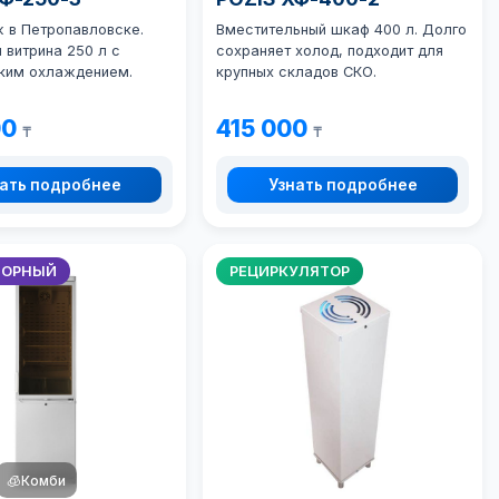
ж в Петропавловске.
Вместительный шкаф 400 л. Долго
 витрина 250 л с
сохраняет холод, подходит для
ким охлаждением.
крупных складов СКО.
00
415 000
₸
₸
ать подробнее
Узнать подробнее
ТОРНЫЙ
РЕЦИРКУЛЯТОР
🧊
Комби