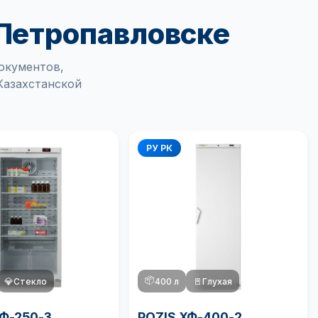
Петропавловске
окументов,
Казахстанской
РУ РК
📦
💎
Стекло
400 л
🚪
Глухая
ХФ-250-3
POZIS ХФ-400-2