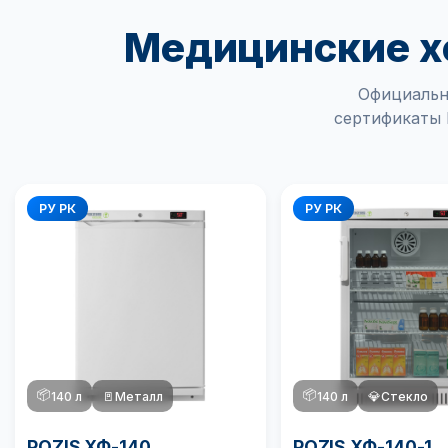
Медицинские х
Официальн
сертификаты 
РУ РК
РУ РК
📦
📦
140 л
🚪
Металл
140 л
💎
Стекло
POZIS ХФ-140
POZIS ХФ-140-1