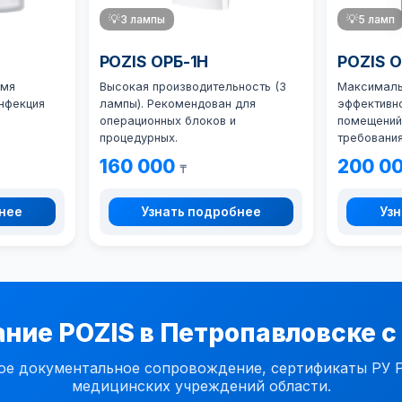
💡
3 лампы
💡
5 ламп
POZIS ОРБ-1Н
POZIS 
умя
Высокая производительность (3
Максималь
нфекция
лампы). Рекомендован для
эффективно
операционных блоков и
помещений
процедурных.
требования
160 000
200 0
₸
бнее
Узнать подробнее
Узн
ние POZIS в Петропавловске с
документальное сопровождение, сертификаты РУ РК,
медицинских учреждений области.