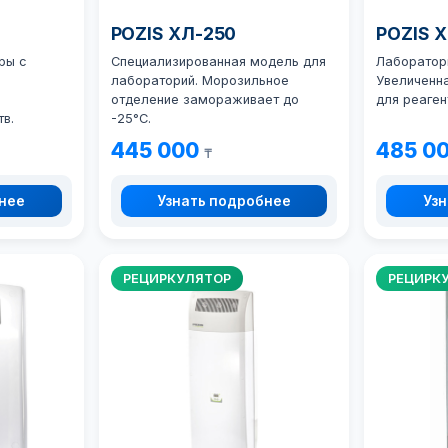
POZIS ХЛ-250
POZIS 
ры с
Специализированная модель для
Лаборатор
лабораторий. Морозильное
Увеличенн
отделение замораживает до
для реаген
в.
-25°C.
445 000
485 0
₸
бнее
Узнать подробнее
Узн
РЕЦИРКУЛЯТОР
РЕЦИРК