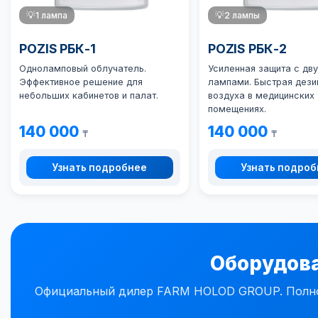
💡
1 лампа
💡
2 лампы
POZIS РБК-1
POZIS РБК-2
Одноламповый облучатель.
Усиленная защита с дв
Эффективное решение для
лампами. Быстрая дези
небольших кабинетов и палат.
воздуха в медицинских
помещениях.
140 000
140 000
₸
₸
Узнать подробнее
Узнать подро
Оборудова
Официальный дилер FARM HOLOD GROUP. Полное 