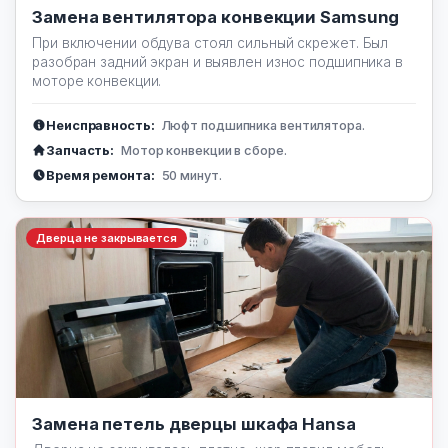
Замена вентилятора конвекции Samsung
При включении обдува стоял сильный скрежет. Был
разобран задний экран и выявлен износ подшипника в
моторе конвекции.
Неисправность:
Люфт подшипника вентилятора.
Запчасть:
Мотор конвекции в сборе.
Время ремонта:
50 минут.
Дверца не закрывается
Замена петель дверцы шкафа Hansa