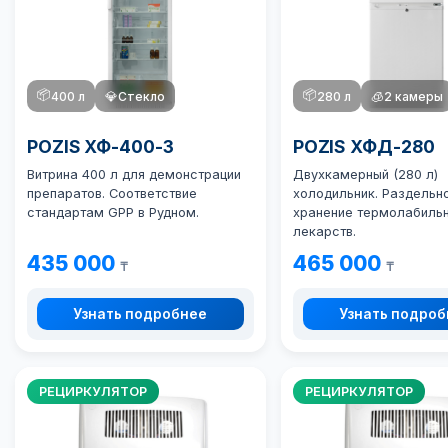
📦
📦
400 л
💎
Стекло
280 л
🧊
2 камеры
POZIS ХФ-400-3
POZIS ХФД-280
Витрина 400 л для демонстрации
Двухкамерный (280 л)
препаратов. Соответствие
холодильник. Раздельн
стандартам GPP в Рудном.
хранение термолабиль
лекарств.
435 000
465 000
₸
₸
Узнать подробнее
Узнать подро
РЕЦИРКУЛЯТОР
РЕЦИРКУЛЯТОР