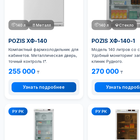
📦
📦
140 л
🚪
Металл
140 л
💎
Стекло
POZIS ХФ-140
POZIS ХФ-140-1
Компактный фармхолодильник для
Модель 140 литров со 
кабинетов. Металлическая дверь,
Удобный мониторинг за
точный контроль t°.
клиник Рудного.
255 000
270 000
₸
₸
Узнать подробнее
Узнать подро
РУ РК
РУ РК