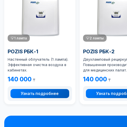
💡
1 лампа
💡
2 лампы
POZIS РБК-1
POZIS РБК-2
Настенный облучатель (1 лампа).
Двухламповый рециркул
Эффективная очистка воздуха в
Повышенная производи
кабинетах.
для медицинских палат.
140 000
140 000
₸
₸
Узнать подробнее
Узнать подро