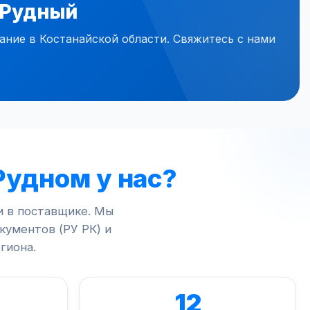
в Рудный
ние в Костанайской области. Свяжитесь с нами
Рудном у нас?
и в поставщике. Мы
окументов (РУ РК) и
гиона.
12