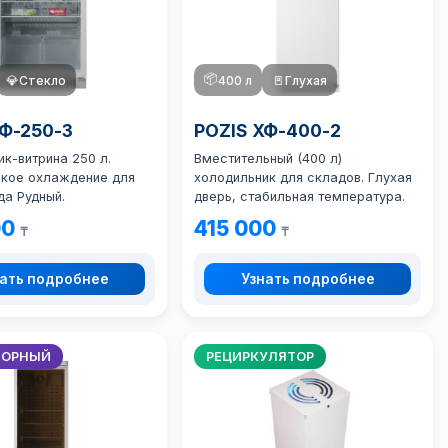
📦
💎
Стекло
400 л
🚪
Глухая
ХФ-250-3
POZIS ХФ-400-2
к-витрина 250 л.
Вместительный (400 л)
кое охлаждение для
холодильник для складов. Глухая
да Рудный.
дверь, стабильная температура.
00
415 000
₸
₸
ать подробнее
Узнать подробнее
ТОРНЫЙ
РЕЦИРКУЛЯТОР