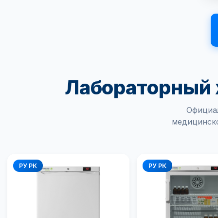
Лабораторный 
Официа
медицинско
РУ РК
РУ РК