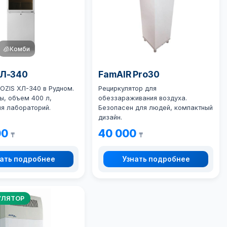
🧊
Комби
ХЛ-340
FamAIR Pro30
OZIS ХЛ-340 в Рудном.
Рециркулятор для
ы, объем 400 л,
обеззараживания воздуха.
ля лабораторий.
Безопасен для людей, компактный
дизайн.
00
40 000
₸
₸
ать подробнее
Узнать подробнее
УЛЯТОР