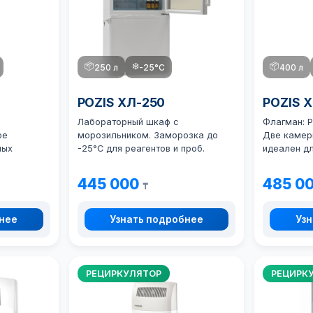
📦
❄️
📦
250 л
-25°C
400 л
POZIS ХЛ-250
POZIS 
Лабораторный шкаф с
Флагман: P
ое
морозильником. Заморозка до
Две камер
ных
-25°С для реагентов и проб.
идеален д
445 000
485 0
₸
бнее
Узнать подробнее
Узн
РЕЦИРКУЛЯТОР
РЕЦИРК