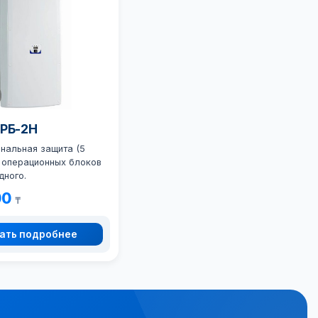
ОРБ-2Н
нальная защита (5
я операционных блоков
дного.
00
₸
ать подробнее