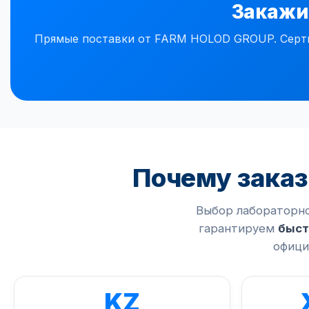
Закажит
Прямые поставки от FARM HOLOD GROUP. Сертиф
Почему зака
Выбор лабораторно
гарантируем
быст
офици
KZ