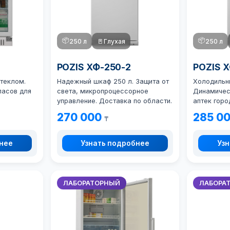
📦
📦
250 л
🚪
Глухая
250 л
POZIS ХФ-250-2
POZIS 
стеклом.
Надежный шкаф 250 л. Защита от
Холодильни
пасов для
света, микропроцессорное
Динамичес
управление. Доставка по области.
аптек горо
270 000
285 0
₸
бнее
Узнать подробнее
Узн
ЛАБОРАТОРНЫЙ
ЛАБОРА