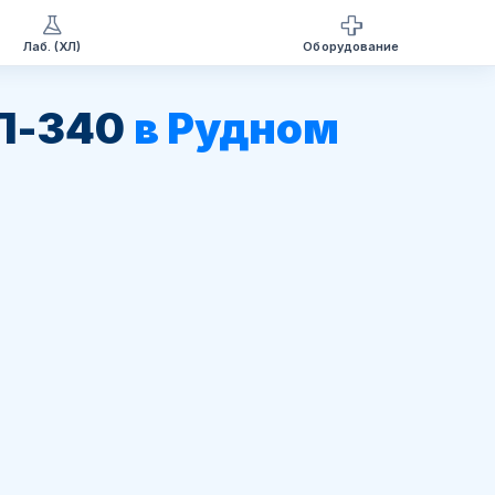
Лаб. (ХЛ)
Оборудование
ХЛ-340
в Рудном