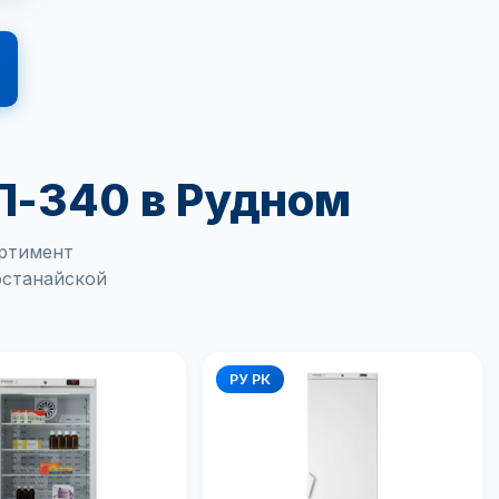
Л-340 в Рудном
ртимент
останайской
РУ РК