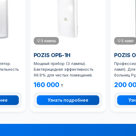
💡
3 лампы
💡
5 ламп
POZIS ОРБ-1Н
POZIS 
ятор.
Мощный прибор (3 лампы).
Профессио
тельность
Бактерицидная эффективность
ламп). Дл
99.9% для чистых помещений.
больниц Ру
160 000
200 0
₸
бнее
Узнать подробнее
Узн