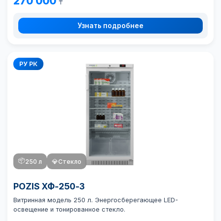
270 000
₸
Узнать подробнее
РУ РК
📦
250 л
💎
Стекло
POZIS ХФ-250-3
Витринная модель 250 л. Энергосберегающее LED-
освещение и тонированное стекло.