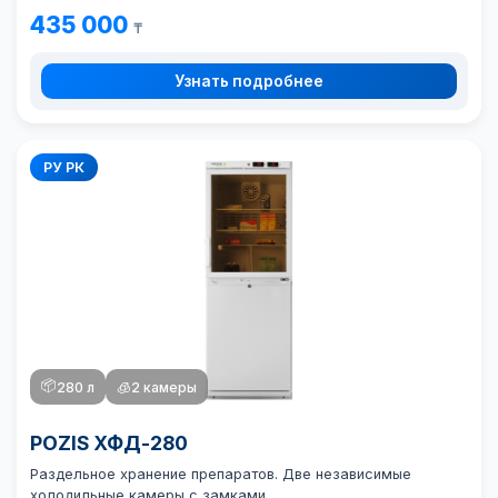
435 000
₸
Узнать подробнее
РУ РК
📦
280 л
🧊
2 камеры
POZIS ХФД-280
Раздельное хранение препаратов. Две независимые
холодильные камеры с замками.