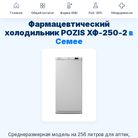
Перейти
Главная
Общий каталог
Фарма (ХФ)
Лаб. (ХЛ)
Оборудование
к
Фармацевтический
содержимому
холодильник POZIS ХФ-250-2
в
Семее
Среднеразмерная модель на 256 литров для аптек,