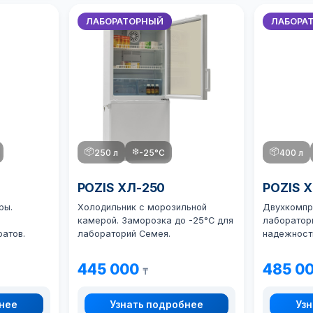
ЛАБОРАТОРНЫЙ
ЛАБОРА
📦
❄️
📦
250 л
-25°C
400 л
POZIS ХЛ-250
POZIS 
ры.
Холодильник с морозильной
Двухкомпр
камерой. Заморозка до -25°C для
лаборатор
атов.
лабораторий Семея.
надежност
445 000
485 0
₸
бнее
Узнать подробнее
Узн