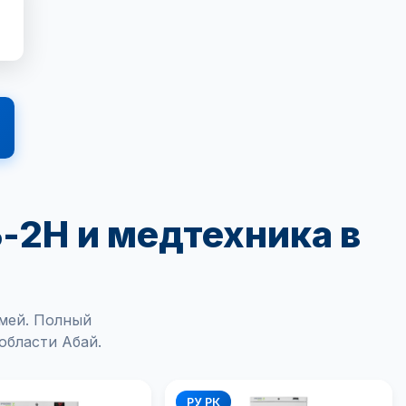
-2Н и медтехника в
емей. Полный
области Абай.
РУ РК