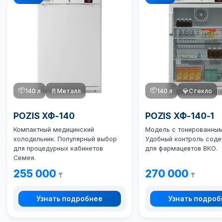
📦
📦
140 л
🚪
Металл
140 л
💎
Стекло
POZIS ХФ-140
POZIS ХФ-140-1
Компактный медицинский
Модель с тонированным
холодильник. Популярный выбор
Удобный контроль сод
для процедурных кабинетов
для фармацевтов ВКО.
Семея.
255 000
270 000
₸
₸
Узнать подробнее
Узнать подро