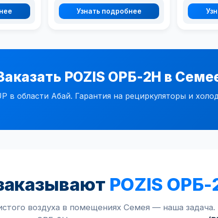
бнее
Узнать подробнее
Узн
Заказать POZIS ОРБ-2Н в Семе
в области Абай. Гарантия на рециркуляторы и холод
заказывают
POZIS ОРБ-
истого воздуха в помещениях Семея — наша задача.