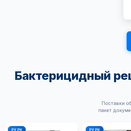
Бактерицидный рец
Поставки об
пакет докуме
РУ РК
РУ РК