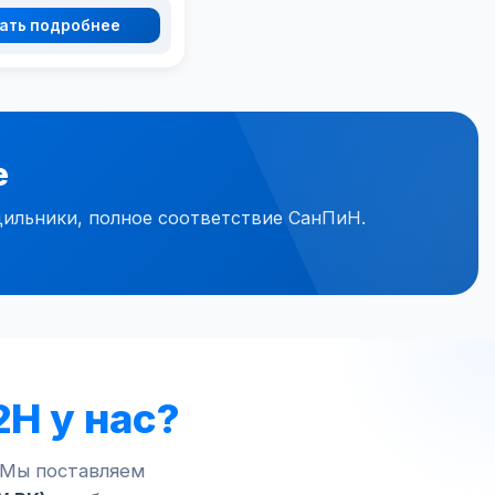
ать подробнее
е
ильники, полное соответствие СанПиН.
2Н у нас?
 Мы поставляем