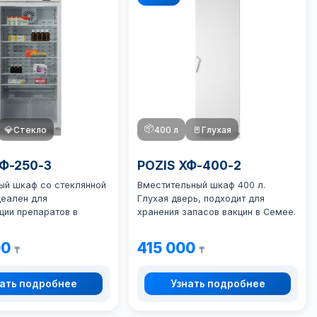
📦
💎
Стекло
400 л
🚪
Глухая
ХФ-250-3
POZIS ХФ-400-2
ый шкаф со стеклянной
Вместительный шкаф 400 л.
деален для
Глухая дверь, подходит для
ции препаратов в
хранения запасов вакцин в Семее.
00
415 000
₸
₸
ать подробнее
Узнать подробнее