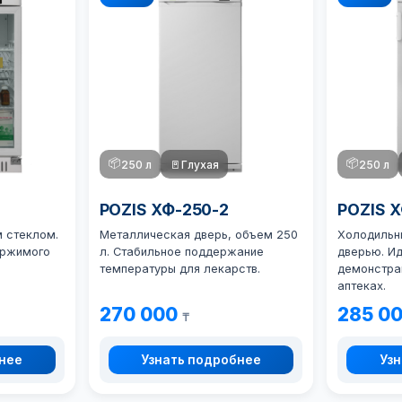
📦
📦
250 л
🚪
Глухая
250 л
POZIS ХФ-250-2
POZIS 
 стеклом.
Металлическая дверь, объем 250
Холодильн
ержимого
л. Стабильное поддержание
дверью. И
температуры для лекарств.
демонстра
аптеках.
270 000
285 0
₸
бнее
Узнать подробнее
Узн