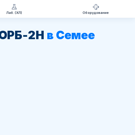
Лаб. (ХЛ)
Оборудование
 ОРБ-2Н
в Семее