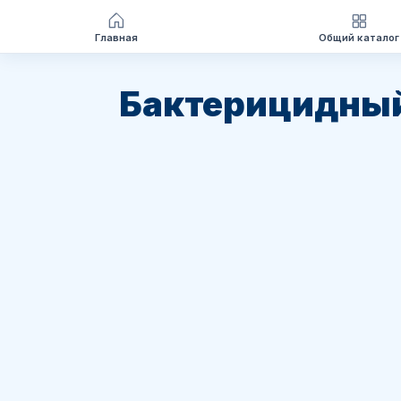
Главная
Общий каталог
Перейти
к
Бактерицидный
содержимому