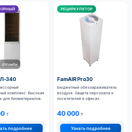
ТОРНЫЙ
РЕЦИРКУЛЯТОР
🧊
Комби
ХЛ-340
FamAIR Pro30
ессорный
Бюджетный обеззараживатель
ный комплекс. Высокая
воздуха. Защита персонала и
ь для биоматериалов.
посетителей в офисах.
00
40 000
₸
₸
ать подробнее
Узнать подробнее