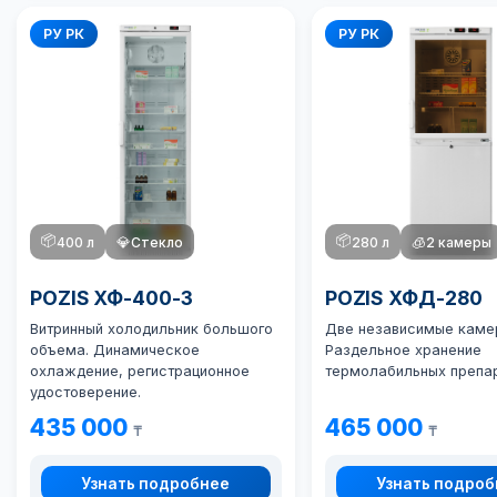
РУ РК
РУ РК
📦
📦
400 л
💎
Стекло
280 л
🧊
2 камеры
POZIS ХФ-400-3
POZIS ХФД-280
Витринный холодильник большого
Две независимые каме
объема. Динамическое
Раздельное хранение
охлаждение, регистрационное
термолабильных препар
удостоверение.
435 000
465 000
₸
₸
Узнать подробнее
Узнать подро