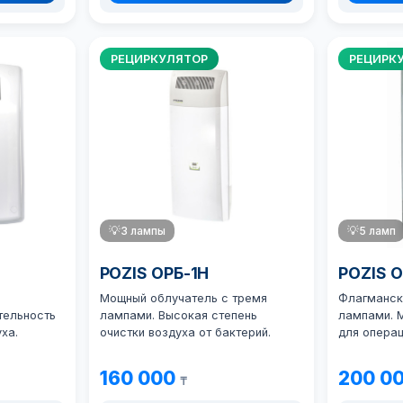
РЕЦИРКУЛЯТОР
РЕЦИРК
💡
3 лампы
💡
5 ламп
POZIS ОРБ-1Н
POZIS 
Мощный облучатель с тремя
Флагманск
тельность
лампами. Высокая степень
лампами. 
ха.
очистки воздуха от бактерий.
для опера
160 000
200 0
₸