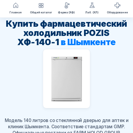
Перейти
Главная
Общий каталог
Фарма (ХФ)
Лаб. (ХЛ)
Оборудование
к
Купить фармацевтический
содержимому
холодильник POZIS
ХФ-140-1
в Шымкенте
Модель 140 литров со стеклянной дверью для аптек и
клиник Шымкента. Соответствие стандартам GMP.
Официальные поставки от FARM HOLOD GROUP.