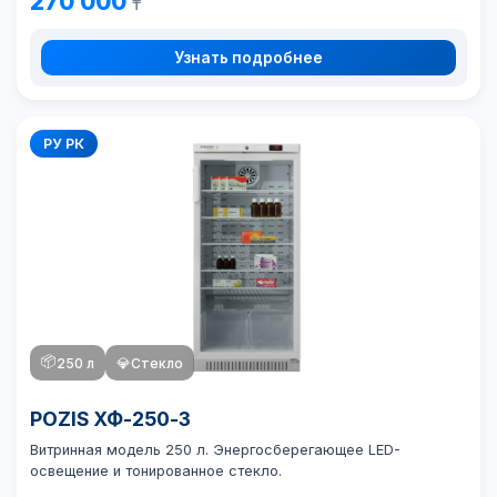
270 000
₸
Узнать подробнее
РУ РК
📦
250 л
💎
Стекло
POZIS ХФ-250-3
Витринная модель 250 л. Энергосберегающее LED-
освещение и тонированное стекло.