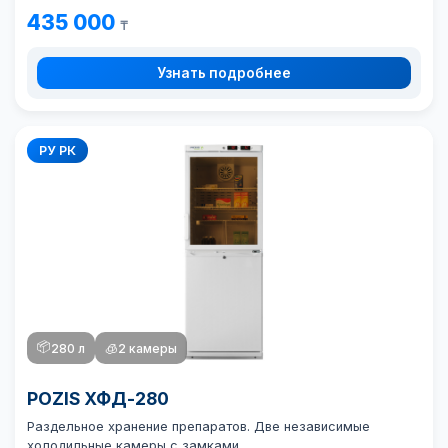
435 000
₸
Узнать подробнее
РУ РК
📦
280 л
🧊
2 камеры
POZIS ХФД-280
Раздельное хранение препаратов. Две независимые
холодильные камеры с замками.