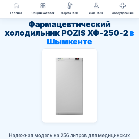
Перейти
Главная
Общий каталог
Фарма (ХФ)
Лаб. (ХЛ)
Оборудование
к
Фармацевтический
содержимому
холодильник POZIS ХФ-250-2
в
Шымкенте
Надежная модель на 256 литров для медицинских