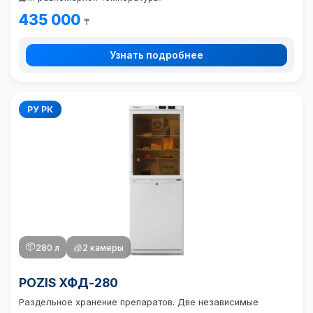
435 000
₸
Узнать подробнее
РУ РК
📦
280 л
🧊
2 камеры
POZIS ХФД-280
Раздельное хранение препаратов. Две независимые