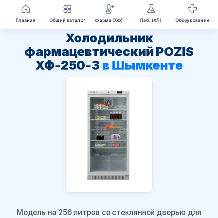
Перейти
Главная
Общий каталог
Фарма (ХФ)
Лаб. (ХЛ)
Оборудование
к
Холодильник
содержимому
фармацевтический POZIS
ХФ-250-3
в Шымкенте
Модель на 256 литров со стеклянной дверью для