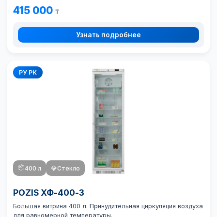
415 000
₸
Узнать подробнее
РУ РК
📦
400 л
💎
Стекло
POZIS ХФ-400-3
Большая витрина 400 л. Принудительная циркуляция воздуха
для равномерной температуры.