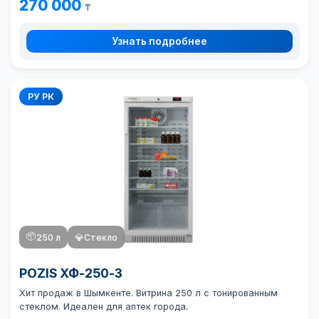
270 000
₸
Узнать подробнее
РУ РК
📦
250 л
💎
Стекло
POZIS ХФ-250-3
Хит продаж в Шымкенте. Витрина 250 л с тонированным
стеклом. Идеален для аптек города.