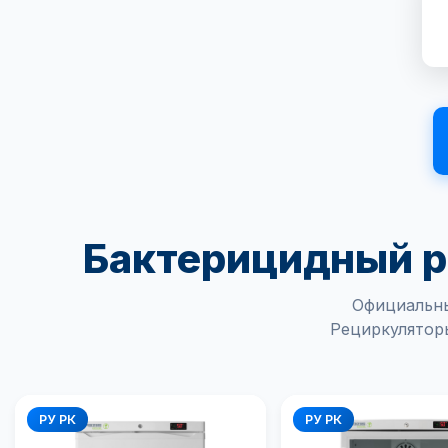
Бактерицидный р
Официальны
Рециркулятор
РУ РК
РУ РК