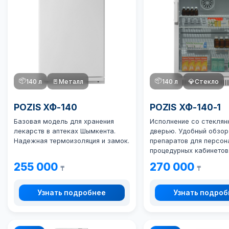
📦
📦
140 л
🚪
Металл
140 л
💎
Стекло
POZIS ХФ-140
POZIS ХФ-140-1
Базовая модель для хранения
Исполнение со стеклян
лекарств в аптеках Шымкента.
дверью. Удобный обзор
Надежная термоизоляция и замок.
препаратов для персон
процедурных кабинетов
255 000
270 000
₸
₸
Узнать подробнее
Узнать подро