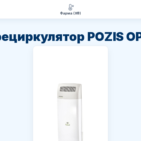
Фарма (ХФ)
ециркулятор POZIS О