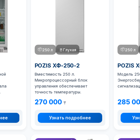
📦
📦
250 л
🚪
Глухая
250 л
POZIS ХФ-250-2
POZIS 
ной
Вместимость 250 л.
Модель 25
Микропроцессорный блок
Энергосбе
ала
управления обеспечивает
сигнализац
.
точность температуры.
270 000
285 0
₸
бнее
Узнать подробнее
Узн