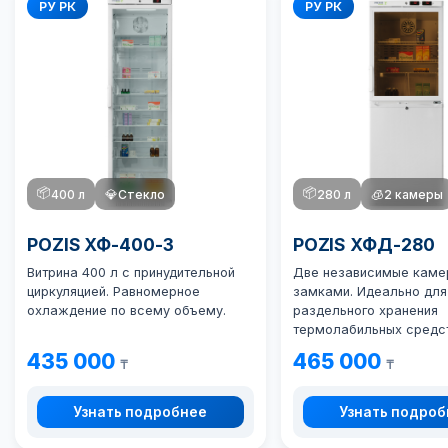
РУ РК
РУ РК
📦
📦
400 л
💎
Стекло
280 л
🧊
2 камеры
POZIS ХФ-400-3
POZIS ХФД-280
Витрина 400 л с принудительной
Две независимые каме
циркуляцией. Равномерное
замками. Идеально для
охлаждение по всему объему.
раздельного хранения
термолабильных средст
435 000
465 000
₸
₸
Узнать подробнее
Узнать подро