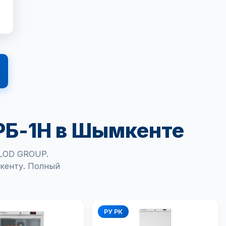
РБ-1Н в Шымкенте
OLOD GROUP.
кенту. Полный
РУ РК