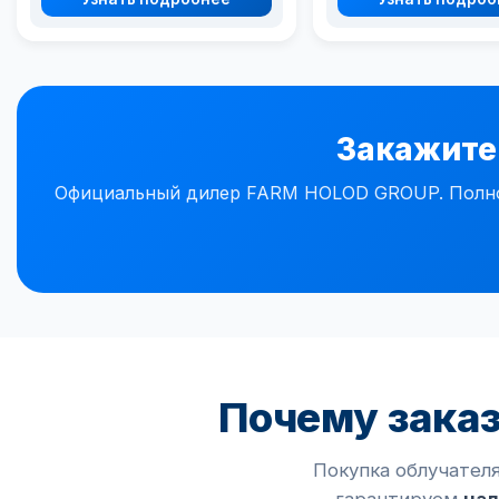
Закажите
Официальный дилер FARM HOLOD GROUP. Полное
Почему зака
Покупка облучател