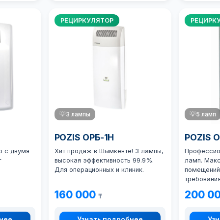
РЕЦИРКУЛЯТОР
РЕЦИРК
💡
3 лампы
💡
5 ламп
POZIS ОРБ-1Н
POZIS 
р с двумя
Хит продаж в Шымкенте! 3 лампы,
Профессио
т
высокая эффективность 99.9%.
ламп. Мак
Для операционных и клиник.
помещений
требовани
160 000
200 0
₸
бнее
Узнать подробнее
Узн