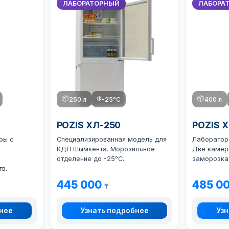
ЛАБОРАТОРНЫЙ
ЛАБОРА
📦
❄️
📦
250 л
-25°C
400 л
POZIS ХЛ-250
POZIS 
ры с
Специализированная модель для
Лаборатор
КДЛ Шымкента. Морозильное
Две камер
отделение до -25°C.
заморозка 
в.
445 000
485 0
₸
бнее
Узнать подробнее
Узн