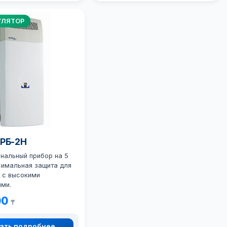
УЛЯТОР
ОРБ-2Н
нальный прибор на 5
симальная защита для
 с высокими
ями.
00
₸
ать подробнее