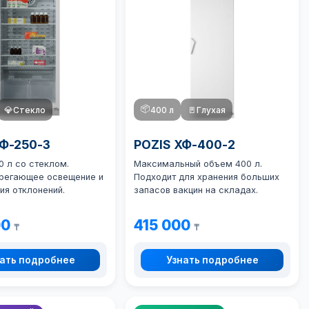
📦
💎
Стекло
400 л
🚪
Глухая
ХФ-250-3
POZIS ХФ-400-2
0 л со стеклом.
Максимальный объем 400 л.
регающее освещение и
Подходит для хранения больших
ия отклонений.
запасов вакцин на складах.
00
415 000
₸
₸
ать подробнее
Узнать подробнее