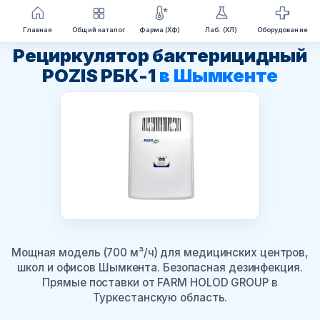
Перейти
Главная
Общий каталог
Фарма (ХФ)
Лаб. (ХЛ)
Оборудование
к
Рециркулятор бактерицидный
содержимому
POZIS РБК-1
в Шымкенте
Мощная модель (700 м³/ч) для медицинских центров,
школ и офисов Шымкента. Безопасная дезинфекция.
Прямые поставки от FARM HOLOD GROUP в
Туркестанскую область.