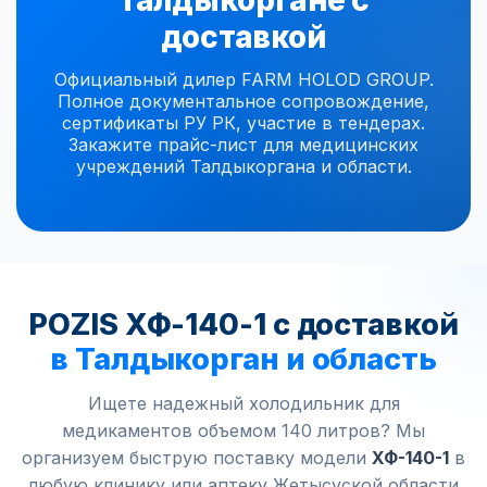
Талдыкоргане с
доставкой
Официальный дилер FARM HOLOD GROUP.
Полное документальное сопровождение,
сертификаты РУ РК, участие в тендерах.
Закажите прайс-лист для медицинских
учреждений Талдыкоргана и области.
POZIS ХФ-140-1 с доставкой
в Талдыкорган и область
Ищете надежный холодильник для
медикаментов объемом 140 литров? Мы
организуем быструю поставку модели
ХФ-140-1
в
любую клинику или аптеку Жетысуской области