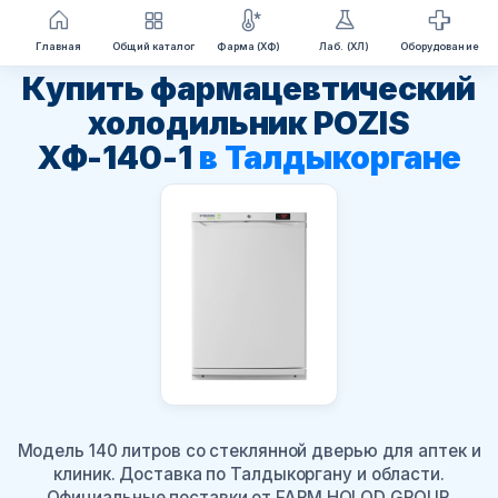
Перейти
Главная
Общий каталог
Фарма (ХФ)
Лаб. (ХЛ)
Оборудование
к
Купить фармацевтический
содержимому
холодильник POZIS
ХФ-140-1
в Талдыкоргане
Модель 140 литров со стеклянной дверью для аптек и
клиник. Доставка по Талдыкоргану и области.
Официальные поставки от FARM HOLOD GROUP.