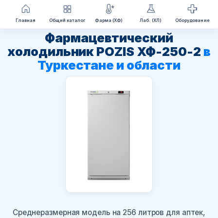
Перейти
Главная
Общий каталог
Фарма (ХФ)
Лаб. (ХЛ)
Оборудование
к
Фармацевтический
содержимому
холодильник POZIS ХФ-250-2
в
Туркестане и области
Среднеразмерная модель на 256 литров для аптек,