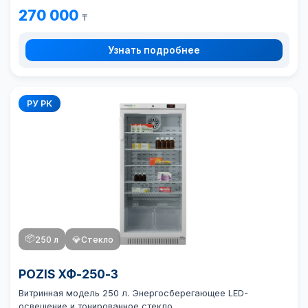
270 000
₸
Узнать подробнее
РУ РК
📦
250 л
💎
Стекло
POZIS ХФ-250-3
Витринная модель 250 л. Энергосберегающее LED-
освещение и тонированное стекло.