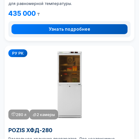
для равномерной температуры.
435 000
₸
Узнать подробнее
РУ РК
📦
280 л
🧊
2 камеры
POZIS ХФД-280
Раздельное хранение препаратов. Две независимые