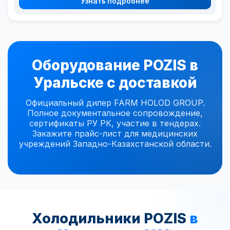
Узнать подробнее
Оборудование POZIS в
Уральске с доставкой
Официальный дилер FARM HOLOD GROUP.
Полное документальное сопровождение,
сертификаты РУ РК, участие в тендерах.
Закажите прайс-лист для медицинских
учреждений Западно-Казахстанской области.
Холодильники POZIS
в