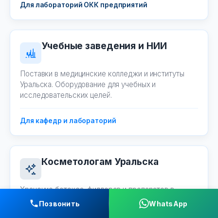
Для лабораторий ОКК предприятий
Учебные заведения и НИИ
Поставки в медицинские колледжи и институты
Уральска. Оборудование для учебных и
исследовательских целей.
Для кафедр и лабораторий
Косметологам Уральска
Хранение ботокса, филлеров и препаратов в
салонах красоты и косметологических кабинетах
Позвонить
WhatsApp
города. Модели со стеклом.