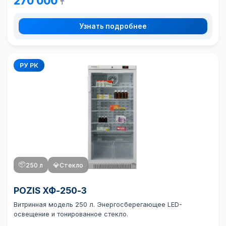
270 000
₸
Узнать подробнее
РУ РК
📦
250 л
💎
Стекло
POZIS ХФ-250-3
Витринная модель 250 л. Энергосберегающее LED-
освещение и тонированное стекло.