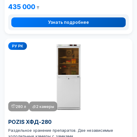
435 000
₸
Узнать подробнее
РУ РК
📦
280 л
🧊
2 камеры
POZIS ХФД-280
Раздельное хранение препаратов. Две независимые
холодильные камеры с замками.