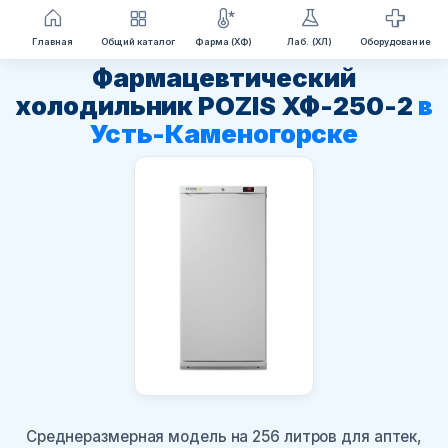
Перейти
Главная
Общий каталог
Фарма (ХФ)
Лаб. (ХЛ)
Оборудование
к
Фармацевтический
содержимому
холодильник POZIS ХФ-250-2
в
Усть-Каменогорске
Среднеразмерная модель на 256 литров для аптек,