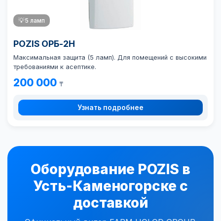
💡
5 ламп
POZIS ОРБ-2Н
Максимальная защита (5 ламп). Для помещений с высокими
требованиями к асептике.
200 000
₸
Узнать подробнее
Оборудование POZIS в
Усть-Каменогорске с
доставкой