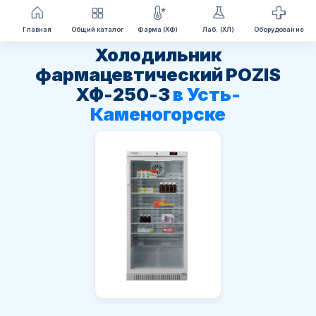
Перейти
Главная
Общий каталог
Фарма (ХФ)
Лаб. (ХЛ)
Оборудование
к
Холодильник
содержимому
фармацевтический POZIS
ХФ-250-3
в Усть-
Каменогорске