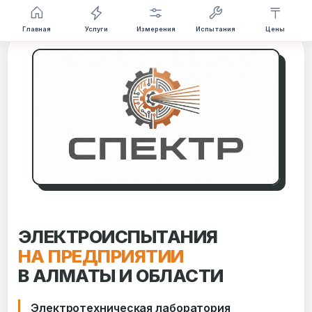
Перейти
Главная
Услуги
Измерения
Испытания
Цены
к
содержимому
ЭЛЕКТРОИСПЫТАНИЯ
НА ПРЕДПРИЯТИИ
В АЛМАТЫ И ОБЛАСТИ
Электротехническая лаборатория