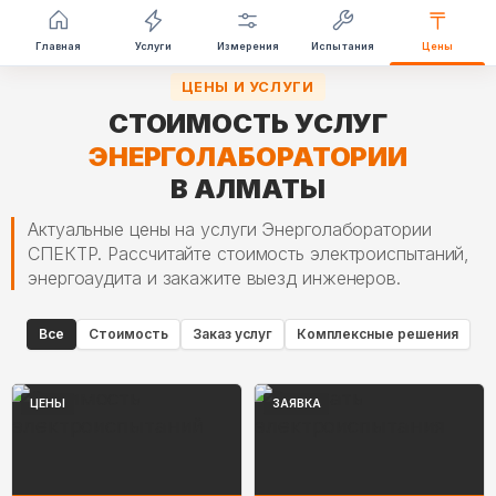
Перейти
Главная
Услуги
Измерения
Испытания
Цены
к
ЦЕНЫ И УСЛУГИ
содержимому
СТОИМОСТЬ УСЛУГ
ЭНЕРГОЛАБОРАТОРИИ
В АЛМАТЫ
Актуальные цены на услуги Энерголаборатории
СПЕКТР. Рассчитайте стоимость электроиспытаний,
энергоаудита и закажите выезд инженеров.
Все
Стоимость
Заказ услуг
Комплексные решения
ЦЕНЫ
ЗАЯВКА