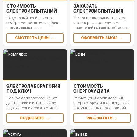
СТОИМОСТЬ
ЗАКАЗАТЬ
ЭЛЕКТРОИСПЫТАНИЙ
ЭЛЕКТРОИСПЫТАНИЯ
Подробный прайс-лист на
Оформление заявки на выезд
замеры сопротивления, фаза-
инженера и проведение
ноль и испытания
измерений на вашем объекте.
оборудования.
СМОТРЕТЬ ЦЕНЫ
ОФОРМИТЬ ЗАКАЗ
КОМПЛЕКС
ЦЕНЫ
ЭЛЕКТРОЛАБОРАТОРИЯ
СТОИМОСТЬ
ПОД КЛЮЧ
ЭНЕРГОАУДИТА
Полное сопровождение: от
Расчет цены обследования
диагностики и испытаний до
энергоэффективности зданий и
выдачи технического отчета.
промышленных предприятий.
ПОДРОБНЕЕ
РАССЧИТАТЬ
УСЛУГА
ВЫЕЗД