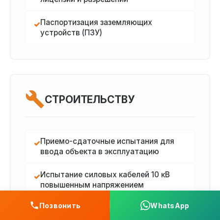
Паспортизация заземляющих
✓
устройств (ПЗУ)
СТРОИТЕЛЬСТВУ
Приемо-сдаточные испытания для
✓
ввода объекта в эксплуатацию
Испытание силовых кабелей 10 кВ
✓
повышенным напряжением
Позвонить
WhatsApp
Наладка релейной защиты и
✓
автоматики (РЗиА)