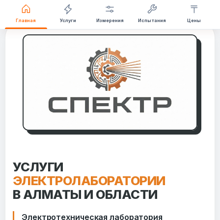
Перейти
Главная
Услуги
Измерения
Испытания
Цены
к
содержимому
УСЛУГИ
ЭЛЕКТРОЛАБОРАТОРИИ
В АЛМАТЫ И ОБЛАСТИ
Электротехническая лаборатория