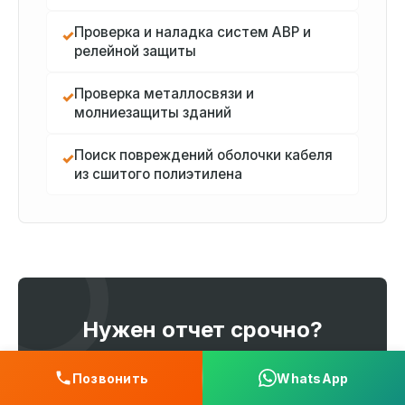
Проверка и наладка систем АВР и
✓
релейной защиты
Проверка металлосвязи и
✓
молниезащиты зданий
Поиск повреждений оболочки кабеля
✓
из сшитого полиэтилена
Нужен отчет срочно?
Мы работаем по всему Алматы и
Позвонить
WhatsApp
области. Выдаем официальные