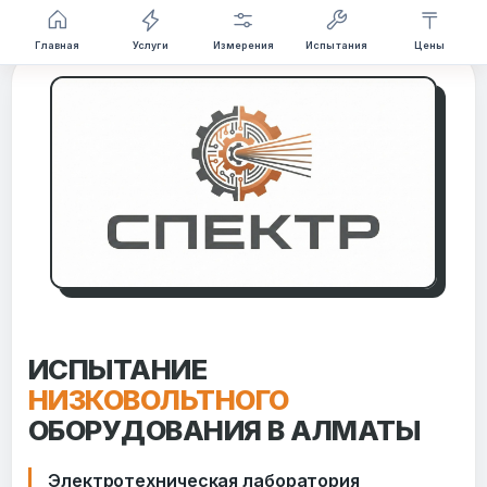
Перейти
Главная
Услуги
Измерения
Испытания
Цены
к
содержимому
ИСПЫТАНИЕ
НИЗКОВОЛЬТНОГО
ОБОРУДОВАНИЯ В АЛМАТЫ
Электротехническая лаборатория