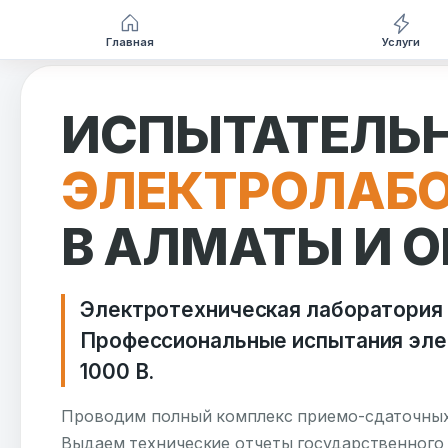
Главная
Услуги
Перейти
к
ИСПЫТАТЕЛЬ
содержимому
ЭЛЕКТРОЛАБО
В АЛМАТЫ И 
Электротехническая лаборатория
Профессиональные испытания эле
1000 В.
Проводим полный комплекс приемо-сдаточных
Выдаем технические отчеты государственного 