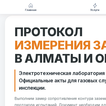
Главная
Услуги
Перейти
к
ПРОТОКОЛ
содержимому
ИЗМЕРЕНИЯ З
В АЛМАТЫ И 
Электротехническая лаборатория
Официальные акты для газовых сл
инспекции.
Выполним замер сопротивления контура зазем
протокола испытаний. Документ необходим дл