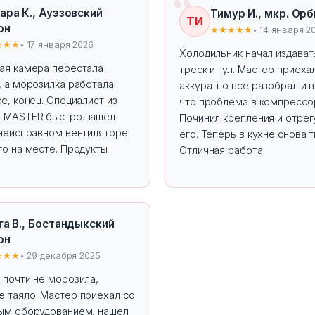
ара К., Ауэзовский
Тимур И., мкр. Ор
ТИ
он
★★★★★
• 14 января 2
★★★
• 17 января 2026
Холодильник начал издават
ая камера перестала
треск и гул. Мастер приеха
 а морозилка работала.
аккуратно все разобрал и 
е, конец. Специалист из
что проблема в компрессо
 MASTER быстро нашел
Починил крепления и отрег
 неисправном вентиляторе.
его. Теперь в кухне снова т
го на месте. Продукты
Отличная работа!
га В., Бостандыкский
он
★★★
• 29 декабря 2025
 почти не морозила,
 таяло. Мастер приехал со
ым оборудованием, нашел