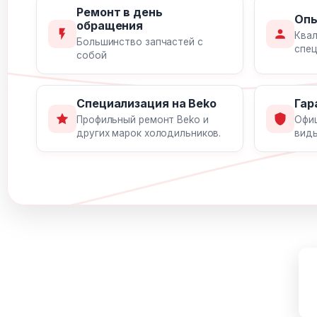
Ремонт в день
Опы
обращения
Ква
Большинство запчастей с
спе
собой
Специализация на Beko
Гар
Профильный ремонт Beko и
Офиц
других марок холодильников.
вид