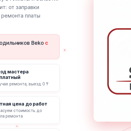
т: от заправки
 ремонта платы
лодильников Beko
с
зд мастера
платный
учае ремонта, выезд 0 ₸
тная цена до работ
асуем стоимость до
ла ремонта