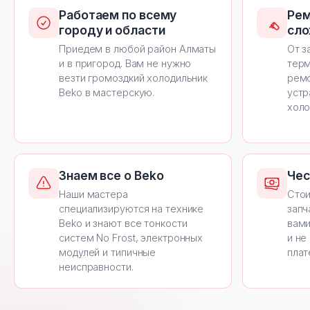
Работаем по всему
Рем
городу и области
сло
Приедем в любой район Алматы
От з
и в пригород. Вам не нужно
терм
везти громоздкий холодильник
ремо
Beko в мастерскую.
устр
холо
Знаем все о Beko
Чес
Наши мастера
Стои
специализируются на технике
запч
Beko и знают все тонкости
вами
систем No Frost, электронных
и не
модулей и типичные
плат
неисправности.