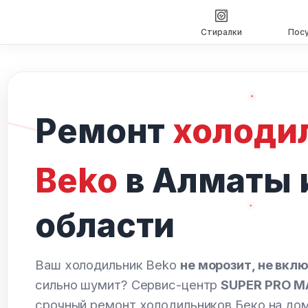
Стиралки
Пос
Перейти
к
содержимому
Ремонт
холоди
Beko
в Алматы 
области
Ваш холодильник Beko
не морозит, не вкл
сильно шумит? Сервис-центр
SUPER PRO M
срочный ремонт холодильников Беко на дом