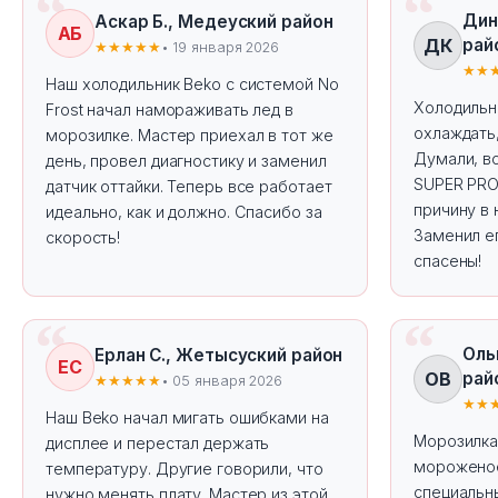
Дин
Аскар Б., Медеуский район
АБ
ДК
рай
★★★★★
• 19 января 2026
★★
Наш холодильник Beko с системой No
Холодильн
Frost начал намораживать лед в
охлаждать,
морозилке. Мастер приехал в тот же
Думали, вс
день, провел диагностику и заменил
SUPER PRO
датчик оттайки. Теперь все работает
причину в
идеально, как и должно. Спасибо за
Заменил е
скорость!
спасены!
Оль
Ерлан С., Жетысуский район
ЕС
ОВ
рай
★★★★★
• 05 января 2026
★★
Наш Beko начал мигать ошибками на
Морозилка
дисплее и перестал держать
мороженое
температуру. Другие говорили, что
специальн
нужно менять плату. Мастер из этой