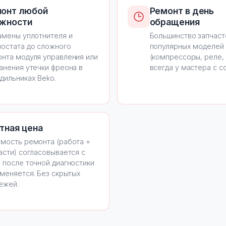
онт любой
Ремонт в день
жности
обращения
амены уплотнителя и
Большинство запчаст
остата до сложного
популярных моделей
нта модуля управления или
(компрессоры, реле, 
анения утечки фреона в
всегда у мастера с с
дильниках Beko.
тная цена
мость ремонта (работа +
асти) согласовывается с
 после точной диагностики
 меняется. Без скрытых
ежей.