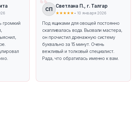
бита
Светлана П., г. Талгар
СП
026
★★★★★
• 10 января 2026
ь громкий
Под ящиками для овощей постоянно
л,
скапливалась вода. Вызвали мастера,
выяснил,
он прочистил дренажную систему
ре.
буквально за 15 минут. Очень
улировал
вежливый и толковый специалист.
ихо.
Рада, что обратилась именно к вам.