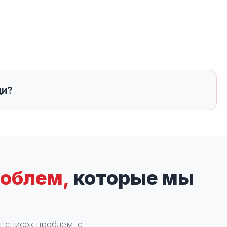
щи?
роблем,
которые мы
 список проблем, с