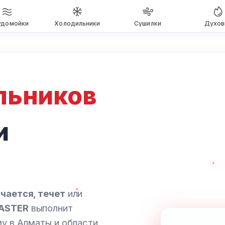
удомойки
Холодильники
Сушилки
Духов
льников
и
ючается, течет
или
ASTER
выполнит
у в Алматы и области.